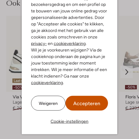
Ook iets voor jou?
bezoekersgedrag en om een profiel op
te bouwen van jouw online gedrag voor
gepersonaliseerde advertenties. Door
op "Accepteer alle cookies" te klikken,
ga je akkoord met het gebruik van alle
cookies zoals omschreven in onze
privacy-
en
cookieverklaring
.
Wil je je voorkeuren wijzigen? Via de
cookieknop onderaan de pagina kun je
jouw toestemming ieder moment
intrekken. Wil je meer informatie of een
klacht indienen? Ga naar onze
Laatste items
cookieverklaring
.
-50%
-50%
Via Vai
Via Vai
Floris
Lage sneakers
Lage sneakers
Lage s
Accepteren
Weigeren
€ 209,99
€ 104,99
€ 179,99
€ 239,
+ meer kleuren
Cookie-instellingen