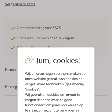
Vergelijkbare items
Gratis verzending
vanaf €75,-
Gratis retourneren
binnen 30 dagen*
Betaal achteraf
met Klarna
Jum, cookies!
Product informatie
Wij, en onze
negen partners
, maken op
onze website gebruik van cookies en
vergelijkbare technieken (gezamenlijk:
Bezorgen & retourneren
"cookies").
Wij gebruiken cookies om ervoor te
zorgen dat onze website goed
functioneert, om jouw voorkeuren op
te slaan, om inzicht te verkrijgen in