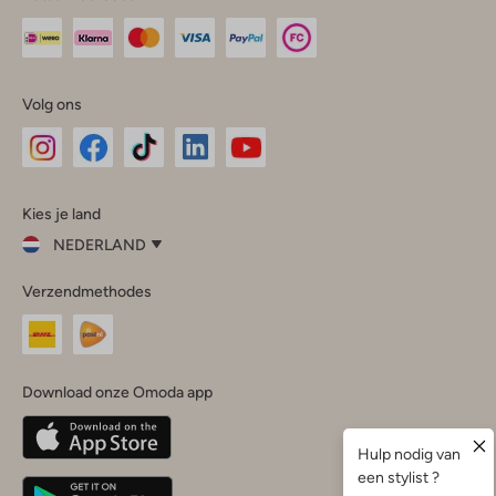
Volg ons
Omoda
Omoda
Omoda
Omoda
Omoda
Kies je land
Instagram
Facebook
TikTok
LinkedIn
YouTube
NEDERLAND
Kies
Verzendmethodes
je
Sluit
land
Nederland
België
(Nederlands)
Download onze Omoda app
Belgique
(Français)
Deutschland