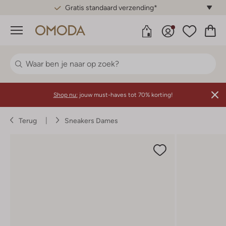
Gratis standaard verzending*
Menu
Shop nu:
jouw must-haves tot 70% korting!
Terug
Sneakers Dames