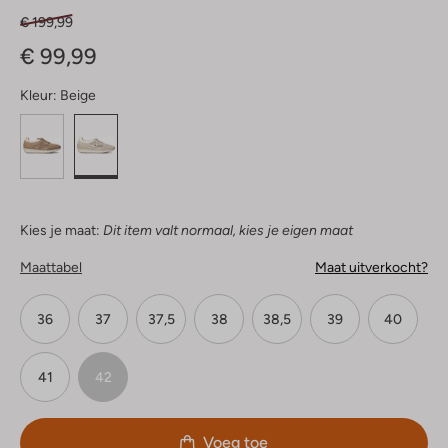
€ 199,99
€ 99,99
Kleur:
Beige
Kies je maat:
Dit item valt normaal, kies je eigen maat
Maattabel
Maat uitverkocht?
36
37
37,5
38
38,5
39
40
41
42
Voeg toe