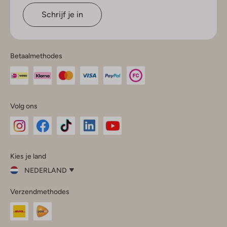
Schrijf je in
Betaalmethodes
Volg ons
Omoda
Omoda
Omoda
Omoda
Omoda
Kies je land
Instagram
Facebook
TikTok
LinkedIn
YouTube
NEDERLAND
Kies
Verzendmethodes
je
Sluit
land
Nederland