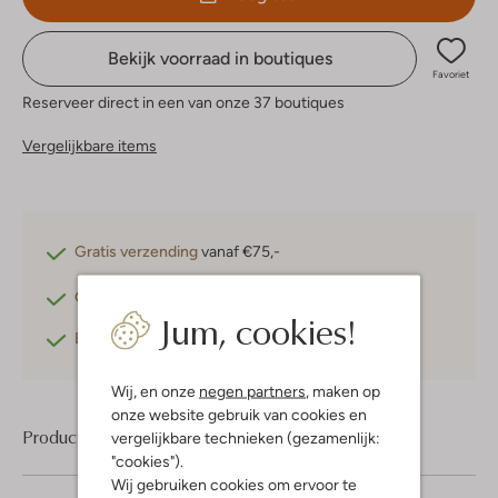
Bekijk voorraad in boutiques
Favoriet
Reserveer direct in een van onze 37 boutiques
Vergelijkbare items
Gratis verzending
vanaf €75,-
Gratis retourneren
binnen 30 dagen*
Jum, cookies!
Betaal achteraf
met Klarna
Wij, en onze
negen partners
, maken op
onze website gebruik van cookies en
Product informatie
vergelijkbare technieken (gezamenlijk:
"cookies").
Wij gebruiken cookies om ervoor te