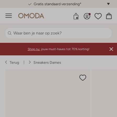
Gratis standaard verzending*
Menu
Shop nu:
jouw must-haves tot 70% korting!
Terug
Sneakers Dames