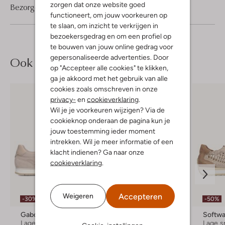
zorgen dat onze website goed
Bezorgen & retourneren
functioneert, om jouw voorkeuren op
te slaan, om inzicht te verkrijgen in
bezoekersgedrag en om een profiel op
te bouwen van jouw online gedrag voor
gepersonaliseerde advertenties. Door
Ook iets voor jou?
op "Accepteer alle cookies" te klikken,
ga je akkoord met het gebruik van alle
cookies zoals omschreven in onze
privacy-
en
cookieverklaring
.
Wil je je voorkeuren wijzigen? Via de
cookieknop onderaan de pagina kun je
jouw toestemming ieder moment
intrekken. Wil je meer informatie of een
klacht indienen? Ga naar onze
cookieverklaring
.
Accepteren
Weigeren
-30%
-50%
-50%
Gabor
Lauren Ralph Lauren
Softw
Lage sneakers
Lage sneakers
Lage s