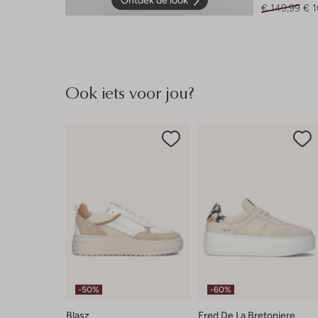
Ontdek de look
€ 149,99
€ 
Ook iets voor jou?
-50%
-60%
Blasz
Fred De La Bretoniere