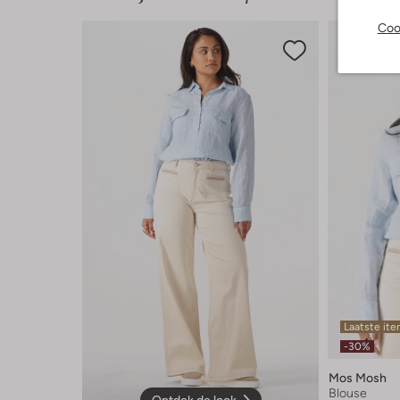
Coo
Laatste it
-30%
Mos Mosh
Blouse