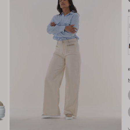
K
K
V