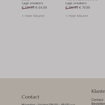
Lage sneakers
Lage sneakers
€ 129,99
€ 64,99
€ 199,99
€ 79,99
+ meer kleuren
+ meer kleuren
Klant
Contact
Contact
Bestelle
Maandag - Vrijdag 09:00 - 19:00 uur