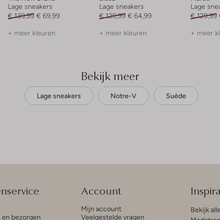
Lage sneakers
Lage sneakers
Lage sne
€ 139,99
€ 69,99
€ 129,99
€ 64,99
€ 129,99
+ meer kleuren
+ meer kleuren
+ meer k
Bekijk meer
Lage sneakers
Notre-V
Suède
enservice
Account
Inspira
Mijn account
Bekijk all
n en bezorgen
Veelgestelde vragen