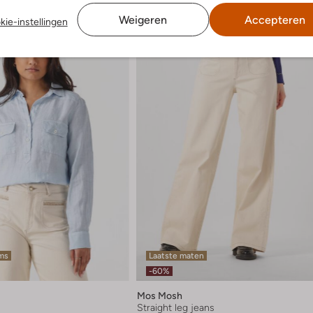
Weigeren
Accepteren
kie-instellingen
ems
Laatste maten
-60%
Mos Mosh
Straight leg jeans