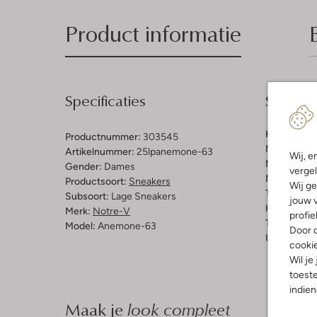
Product informatie
Specificaties
Samenst
Kleur:
Beig
Productnummer:
303545
Materiaal b
Artikelnummer:
25lpanemone-63
Wij, e
Materiaal b
Gender:
Dames
vergel
Materiaal zo
Productsoort:
Sneakers
Wij ge
Type sluitin
Subsoort:
Lage Sneakers
jouw v
Hakvorm:
P
Merk:
Notre-V
profie
Type neus:
Model:
Anemone-63
Door o
Uitneembaa
cooki
Wil je
toeste
indie
Maak je
look compleet