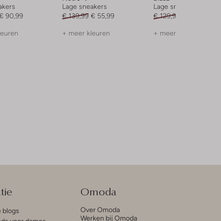
akers
Lage sneakers
Lage sneakers
€ 90,99
€ 139,99
€ 55,99
€ 129,99
€ 38,99
leuren
+ meer kleuren
+ meer kleuren
tie
Omoda
Over Omoda
e blogs
Werken bij Omoda