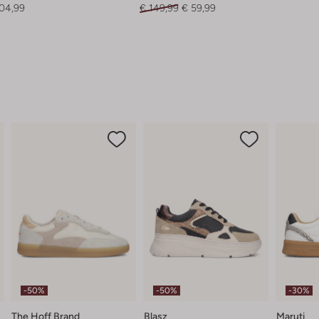
104,99
€ 149,99
€ 59,99
-50%
-50%
-30%
The Hoff Brand
Blasz
Maruti