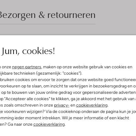
Bezorgen & retourneren
elling & Pasvorm
Omschrijving
Jum, cookies!
e
Ontdek de perfecte mix van stij
sneakers met een ronde neus en p
uitenkant:
Suède
n onze
negen partners
, maken op onze website gebruik van cookies en
kleur en het hoogwaardige leer aa
innenkant:
Leer
ijkbare technieken (gezamenlijk: "cookies").
voor een dagje shoppen of een o
ol:
Rubber
moeiteloos met een casual jeans o
bruiken cookies om ervoor te zorgen dat onze website goed functionee
g:
Veter
rubberen zool biedt uitstekende gr
oorkeuren op te slaan, om inzicht te verkrijgen in bezoekersgedrag en 
pasvorm. Een must-have voor da
lateauzool
l op te bouwen van jouw online gedrag voor gepersonaliseerde advertent
schoen.
Ronde Neus
p "Accepteer alle cookies" te klikken, ga je akkoord met het gebruik van 
r voetbed:
Ja
es zoals omschreven in onze
privacy-
en
cookieverklaring
.
 je voorkeuren wijzigen? Via de cookieknop onderaan de pagina kun je j
mming ieder moment intrekken. Wil je meer informatie of een klacht
nen? Ga naar onze
cookieverklaring
.