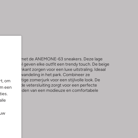
l en comfort met de ANEMONE-63 sneakers. Deze lage
lateau zool geven elke outfit een trendy touch. De beige
n de binnenkant zorgen voor een luxe uitstraling. Ideaal
ntspannen wandeling in het park. Combineer ze
f een luchtige zomerjurk voor een stijlvolle look. De
rt, om
ip, terwijl de vetersluiting zorgt voor een perfecte
om een
mes die houden van een modieuze en comfortabele
ies.
alle
ouw