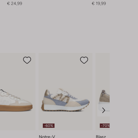
€ 24,99
€ 19,99
-60%
-70%
Notre-V
Blasz