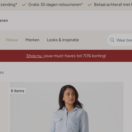
erzending*
Gratis 30 dagen retourneren*
Betaal achteraf met 
eren
Nieuw
Merken
Looks & inspiratie
Shop nu:
jouw must-haves tot 70% korting!
es
6 items