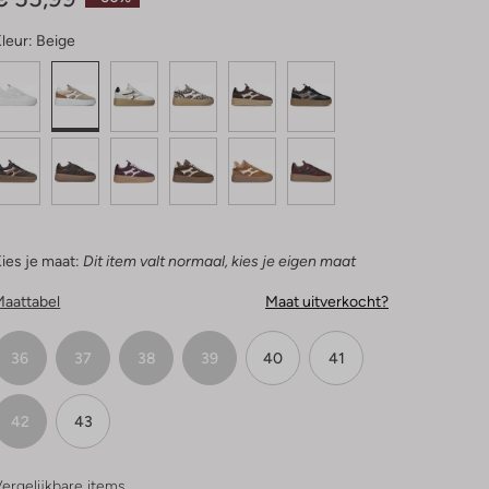
leur:
Beige
ies je maat:
Dit item valt normaal, kies je eigen maat
Maattabel
Maat uitverkocht?
36
37
38
39
40
41
42
43
ergelijkbare items