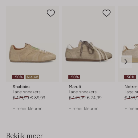
-50%
Nieuw
-50%
-50%
Shabbies
Maruti
Notre
Lage sneakers
Lage sneakers
Lage s
€ 179,99
€ 89,99
€ 149,99
€ 74,99
€ 139,
+ meer kleuren
+ meer kleuren
+ meer
Bekijk meer