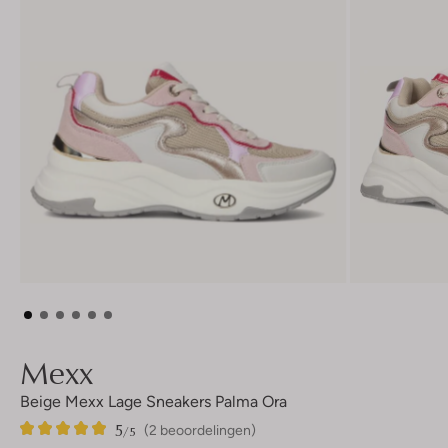
Mexx
Beige Mexx Lage Sneakers Palma Ora
5
2
5
/5
(2 beoordelingen)