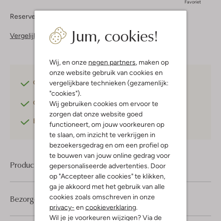
Favoriet
Reserveer direct in een van onze 37 boutiques
Jum, cookies!
Vergelijkbare items
Wij, en onze
negen partners
, maken op
onze website gebruik van cookies en
Gratis verzending
vanaf €75,-
vergelijkbare technieken (gezamenlijk:
"cookies").
Gratis retourneren
binnen 30 dagen*
Wij gebruiken cookies om ervoor te
zorgen dat onze website goed
Betaal achteraf
met Klarna
functioneert, om jouw voorkeuren op
te slaan, om inzicht te verkrijgen in
bezoekersgedrag en om een profiel op
te bouwen van jouw online gedrag voor
Product informatie
gepersonaliseerde advertenties. Door
op "Accepteer alle cookies" te klikken,
ga je akkoord met het gebruik van alle
cookies zoals omschreven in onze
Bezorgen & retourneren
privacy-
en
cookieverklaring
.
Wil je je voorkeuren wijzigen? Via de