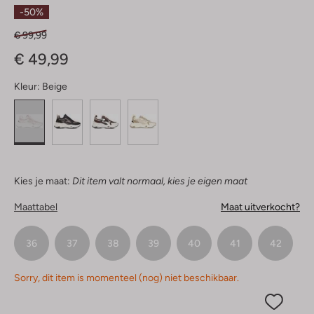
Sterren
-50%
€ 99,99
€ 49,99
Kleur:
Beige
Kies je maat:
Dit item valt normaal, kies je eigen maat
Maattabel
Maat uitverkocht?
36
37
38
39
40
41
42
Sorry, dit item is momenteel (nog) niet beschikbaar.