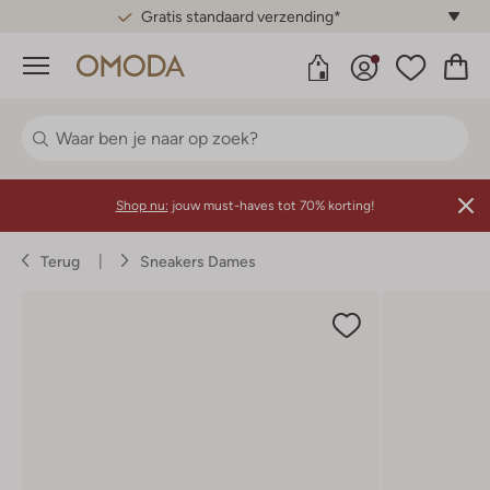
Gratis standaard verzending*
Menu
Shop nu:
jouw must-haves tot 70% korting!
Terug
Sneakers Dames