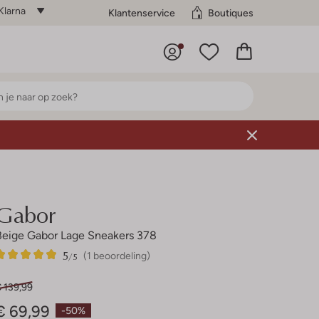
Klarna
Klantenservice
Boutiques
Gabor
Beige Gabor Lage Sneakers 378
5
1
5
/5
(1 beoordeling)
Sterren
 139,99
€ 69,99
-50%