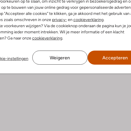
oorkeuren op te slaan, om inzicht te verkrijgen in bezoekersgedrag en 
l op te bouwen van jouw online gedrag voor gepersonaliseerde advertent
p "Accepteer alle cookies" te klikken, ga je akkoord met het gebruik van 
Product informatie
es zoals omschreven in onze
privacy-
en
cookieverklaring
.
 je voorkeuren wijzigen? Via de cookieknop onderaan de pagina kun je j
mming ieder moment intrekken. Wil je meer informatie of een klacht
nen? Ga naar onze
cookieverklaring
.
Weigeren
Accepteren
kie-instellingen