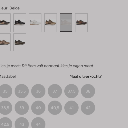
leur:
Beige
ies je maat:
Dit item valt normaal, kies je eigen maat
Maattabel
Maat uitverkocht?
35
35,5
36
37
37,5
38
38,5
39
40
40,5
41
42
42,5
43
44