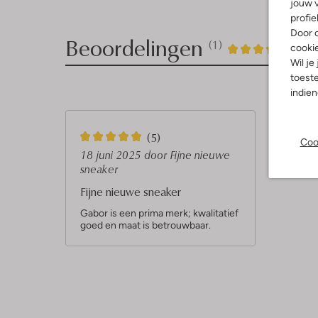
jouw v
profie
Door o
Beoordelingen
(1)
1
5
cooki
5
/5
Wil je
Sterren
toeste
indie
5
(5)
Coo
S
18 juni 2025
door Fijne nieuwe
sneaker
t
Fijne nieuwe sneaker
e
r
Gabor is een prima merk; kwalitatief
goed en maat is betrouwbaar.
r
e
n