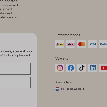
en klachten
e voorwaarden
tatement
atement
 Intelligence
Betaalmethodes
e deals, speciaal voor
p € 150,- shoptegoed.
Volg ons
Omoda
Omoda
Omoda
Omoda
Om
Kies je land
Instagram
Facebook
TikTok
LinkedI
Yo
NEDERLAND
Kies
je
Sluit
land