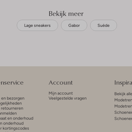
Bekijk meer
Lage sneakers
Gabor
Suède
enservice
Account
Inspira
Mijn account
Bekijk all
n en bezorgen
Veelgestelde vragen
Modetren
gelijkheden
Modetren
n retourneren
Schoenen
anmelden
aat en onderhoud
Schoenen
en onderhoud
r kortingscodes