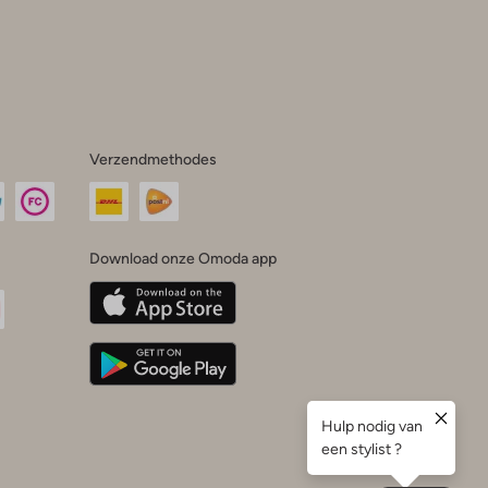
Verzendmethodes
Download onze Omoda app
oda
n
uTube