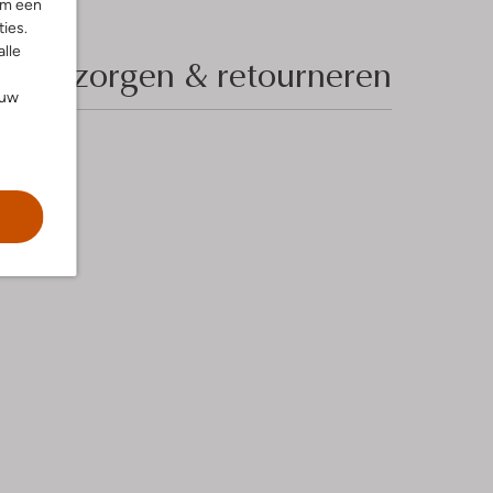
om een
ies.
alle
Bezorgen & retourneren
ouw