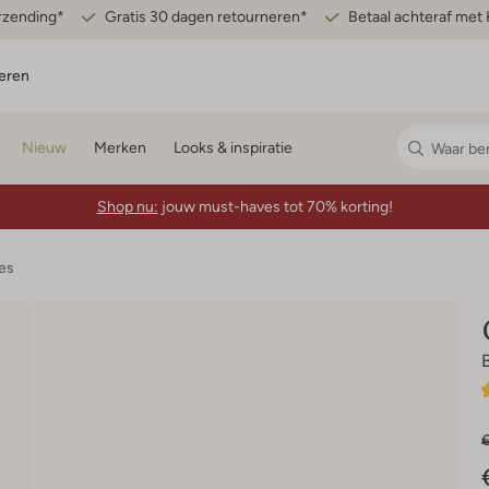
erzending*
Gratis 30 dagen retourneren*
Betaal achteraf met 
eren
Nieuw
Merken
Looks & inspiratie
Shop nu:
jouw must-haves tot 70% korting!
es
€