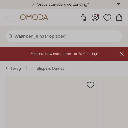
Gratis standaard verzending*
Menu
Shop nu:
jouw must-haves tot 70% korting!
Terug
Slippers Dames