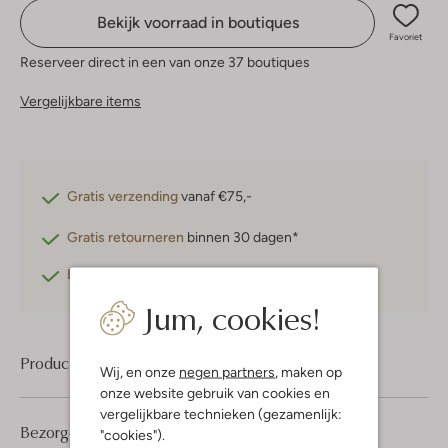
Bekijk voorraad in boutiques
Favoriet
Reserveer direct in een van onze 37 boutiques
Vergelijkbare items
Gratis verzending
vanaf €75,-
Gratis retourneren
binnen 30 dagen*
Betaal achteraf
met Klarna
Jum, cookies!
Product informatie
Wij, en onze
negen partners
, maken op
onze website gebruik van cookies en
vergelijkbare technieken (gezamenlijk:
Bezorgen & retourneren
"cookies").