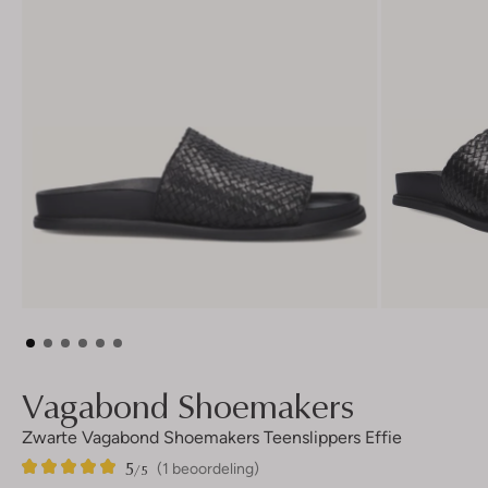
Vagabond Shoemakers
Zwarte Vagabond Shoemakers Teenslippers Effie
5
1
5
/5
(1 beoordeling)