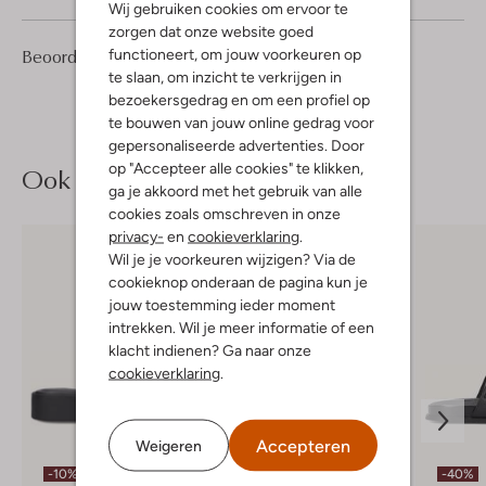
Wij gebruiken cookies om ervoor te
zorgen dat onze website goed
1
5
Beoordelingen
functioneert, om jouw voorkeuren op
(1)
5
/5
Sterren
te slaan, om inzicht te verkrijgen in
bezoekersgedrag en om een profiel op
te bouwen van jouw online gedrag voor
gepersonaliseerde advertenties. Door
op "Accepteer alle cookies" te klikken,
Ook iets voor jou?
ga je akkoord met het gebruik van alle
cookies zoals omschreven in onze
privacy-
en
cookieverklaring
.
Wil je je voorkeuren wijzigen? Via de
cookieknop onderaan de pagina kun je
jouw toestemming ieder moment
intrekken. Wil je meer informatie of een
klacht indienen? Ga naar onze
cookieverklaring
.
Accepteren
Weigeren
-10%
-30%
-40%