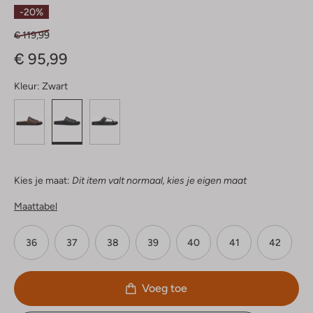
Sterren
-20%
€ 119,99
€ 95,99
Kleur:
Zwart
Kies je maat:
Dit item valt normaal, kies je eigen maat
Maattabel
36
37
38
39
40
41
42
Voeg toe