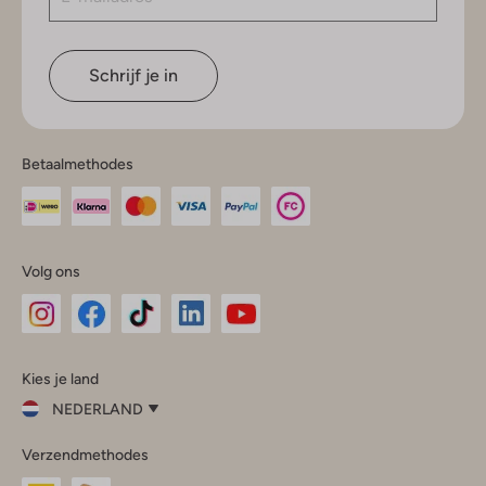
Schrijf je in
Betaalmethodes
Volg ons
Omoda
Omoda
Omoda
Omoda
Omoda
Kies je land
Instagram
Facebook
TikTok
LinkedIn
YouTube
NEDERLAND
Kies
Verzendmethodes
je
Sluit
land