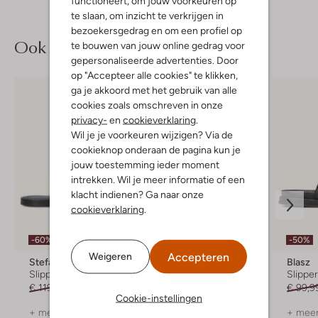
functioneert, om jouw voorkeuren op
te slaan, om inzicht te verkrijgen in
bezoekersgedrag en om een profiel op
Ook iets voor jou?
te bouwen van jouw online gedrag voor
gepersonaliseerde advertenties. Door
op "Accepteer alle cookies" te klikken,
ga je akkoord met het gebruik van alle
cookies zoals omschreven in onze
privacy-
en
cookieverklaring
.
Wil je je voorkeuren wijzigen? Via de
cookieknop onderaan de pagina kun je
jouw toestemming ieder moment
intrekken. Wil je meer informatie of een
klacht indienen? Ga naar onze
cookieverklaring
.
-60%
-30%
-50%
Accepteren
Weigeren
Stefano Lauran
Mexx
Blasz
Slippers
Slippers
Slippe
€ 119,99
€ 47,99
€ 79,99
€ 55,99
€ 99,9
Cookie-instellingen
+ meer kleuren
+ meer