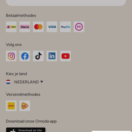
Betaalmethodes
Volg ons
Omoda
Omoda
Omoda
Omoda
Omoda
Kies je land
Instagram
Facebook
TikTok
LinkedIn
YouTube
NEDERLAND
Kies
Verzendmethodes
je
Sluit
land
Nederland
België
(Nederlands)
Download onze Omoda app
Belgique
(Français)