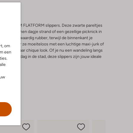
in met de SLIM FLATFORM slippers. Deze zwarte pareltjes
en ontspannen dagje strand of een gezellige picknick in
t van hoogwaardig rubber, terwijl de binnenkant je
 Combineer ze moeiteloos met een luchtige maxi-jurk of
rt, om
n casual, maar chique look. Of je nu een wandeling langs
om een
onnige middag in de stad, deze slippers zijn jouw ideale
ies.
alle
ouw