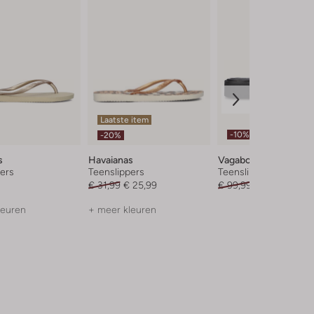
Laatste item
-10%
-20%
s
Havaianas
Vagabond Shoemake
ers
Teenslippers
Teenslippers
€ 31,99
€ 25,99
€ 99,99
€ 89,99
leuren
+ meer kleuren