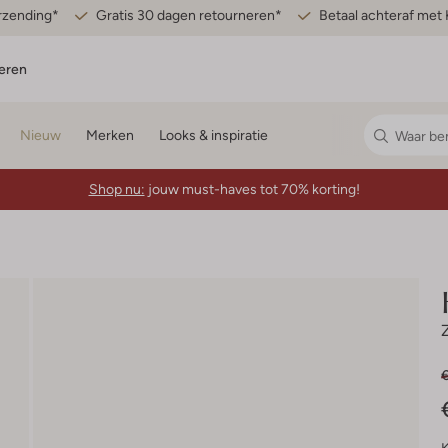
erzending*
Gratis 30 dagen retourneren*
Betaal achteraf met 
eren
Nieuw
Merken
Looks & inspiratie
Shop nu:
jouw must-haves tot 70% korting!