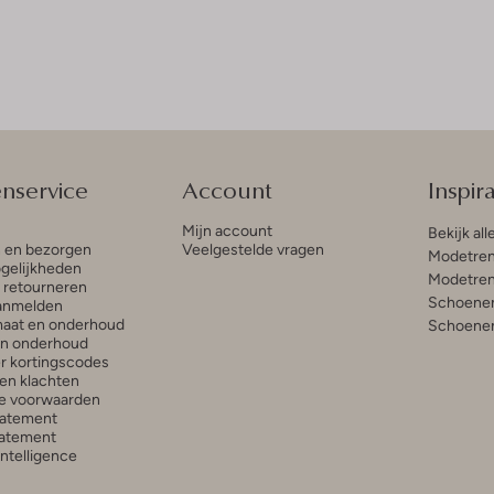
enservice
Account
Inspira
Mijn account
Bekijk all
n en bezorgen
Veelgestelde vragen
Modetren
gelijkheden
Modetren
n retourneren
Schoenen
anmelden
aat en onderhoud
Schoenen
en onderhoud
r kortingscodes
en klachten
e voorwaarden
tatement
atement
 Intelligence