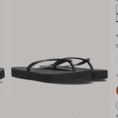
K
K
V
R