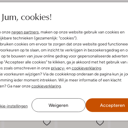
elling & Pasvorm
Omschrijving
Jum, cookies!
t
Stap stijlvol de lente en zomer 
uitenkant:
Rubber
van Havaianas zijn perfect voor e
n onze
negen partners
, maken op onze website gebruik van cookies en
innenkant:
Rubber
het park. De buitenkant is gemaak
ijkbare technieken (gezamenlijk: "cookies").
ol:
Rubber
voeten comfortabel ondersteunt.
bruiken cookies om ervoor te zorgen dat onze website goed functionee
lateauzool
je favoriete denim shorts voor ee
oorkeuren op te slaan, om inzicht te verkrijgen in bezoekersgedrag en 
de kust maakt of geniet van een z
l op te bouwen van jouw online gedrag voor gepersonaliseerde advertent
metgezel voor zonnige dagen.
p "Accepteer alle cookies" te klikken, ga je akkoord met het gebruik van 
es zoals omschreven in onze
privacy-
en
cookieverklaring
.
 je voorkeuren wijzigen? Via de cookieknop onderaan de pagina kun je j
mming ieder moment intrekken. Wil je meer informatie of een klacht
nen? Ga naar onze
cookieverklaring
.
Weigeren
Accepteren
kie-instellingen