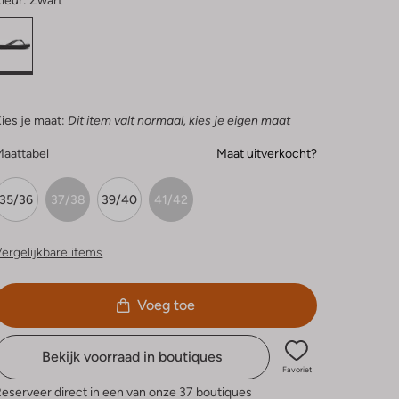
leur:
Zwart
ies je maat:
Dit item valt normaal, kies je eigen maat
Maattabel
Maat uitverkocht?
35/36
37/38
39/40
41/42
ergelijkbare items
Voeg toe
Bekijk voorraad in boutiques
Favoriet
eserveer direct in een van onze 37 boutiques