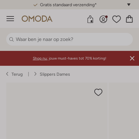
Gratis standaard verzending*
Menu
Shop nu:
jouw must-haves tot 70% korting!
Terug
Slippers Dames