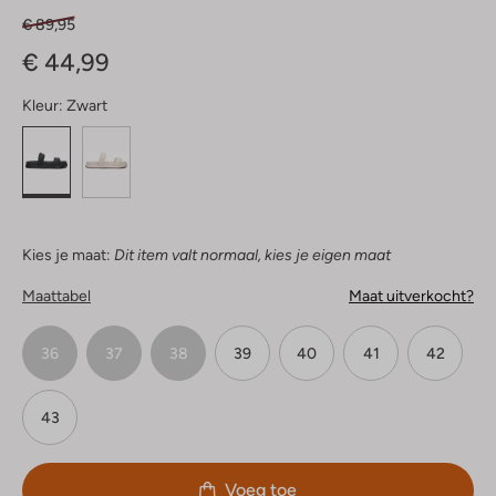
€ 89,95
€ 44,99
Kleur:
Zwart
Kies je maat:
Dit item valt normaal, kies je eigen maat
Maattabel
Maat uitverkocht?
36
37
38
39
40
41
42
43
Voeg toe