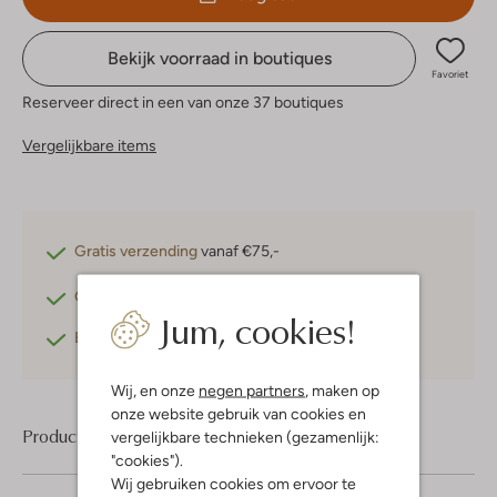
Bekijk voorraad in boutiques
Favoriet
Reserveer direct in een van onze 37 boutiques
Vergelijkbare items
Gratis verzending
vanaf €75,-
Gratis retourneren
binnen 30 dagen*
Jum, cookies!
Betaal achteraf
met Klarna
Wij, en onze
negen partners
, maken op
onze website gebruik van cookies en
Product informatie
vergelijkbare technieken (gezamenlijk:
"cookies").
Wij gebruiken cookies om ervoor te