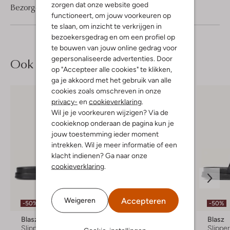
zorgen dat onze website goed
Bezorgen & retourneren
functioneert, om jouw voorkeuren op
te slaan, om inzicht te verkrijgen in
bezoekersgedrag en om een profiel op
te bouwen van jouw online gedrag voor
gepersonaliseerde advertenties. Door
Ook iets voor jou?
op "Accepteer alle cookies" te klikken,
ga je akkoord met het gebruik van alle
cookies zoals omschreven in onze
privacy-
en
cookieverklaring
.
Wil je je voorkeuren wijzigen? Via de
cookieknop onderaan de pagina kun je
jouw toestemming ieder moment
intrekken. Wil je meer informatie of een
klacht indienen? Ga naar onze
cookieverklaring
.
Accepteren
Weigeren
-50%
-50%
-50%
Blasz
Blasz
Blasz
Slippers
Slippers
Slippe