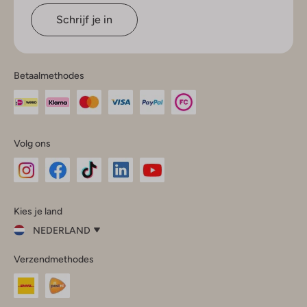
Schrijf je in
Betaalmethodes
Volg ons
Omoda
Omoda
Omoda
Omoda
Omoda
Kies je land
Instagram
Facebook
TikTok
LinkedIn
YouTube
NEDERLAND
Kies
Verzendmethodes
je
Sluit
land
Nederland