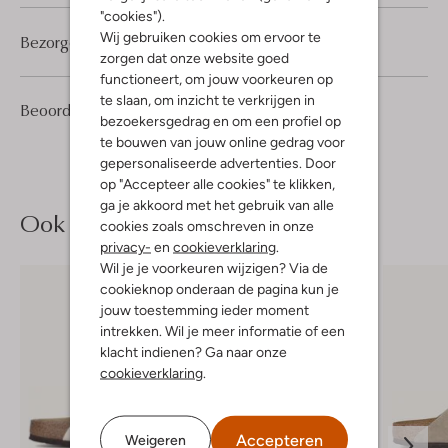
"cookies").
Wij gebruiken cookies om ervoor te
Bezorgen & retourneren
zorgen dat onze website goed
functioneert, om jouw voorkeuren op
te slaan, om inzicht te verkrijgen in
2
5
Beoordelingen
(2)
5
/5
bezoekersgedrag en om een profiel op
Sterren
te bouwen van jouw online gedrag voor
gepersonaliseerde advertenties. Door
op "Accepteer alle cookies" te klikken,
ga je akkoord met het gebruik van alle
Ook iets voor jou?
cookies zoals omschreven in onze
privacy-
en
cookieverklaring
.
Wil je je voorkeuren wijzigen? Via de
cookieknop onderaan de pagina kun je
jouw toestemming ieder moment
intrekken. Wil je meer informatie of een
klacht indienen? Ga naar onze
cookieverklaring
.
Accepteren
Weigeren