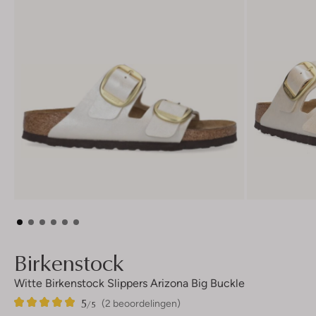
Birkenstock
Witte Birkenstock Slippers Arizona Big Buckle
5
2
5
/5
(2 beoordelingen)