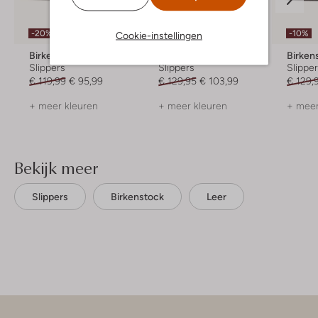
Laatste maten
-20%
-10%
-20%
Cookie-instellingen
Birkenstock
Birkenstock
Birken
Slippers
Slippers
Slippe
€ 119,99
€ 95,99
€ 129,95
€ 103,99
€ 129,
+ meer kleuren
+ meer kleuren
+ meer
Bekijk meer
Slippers
Birkenstock
Leer