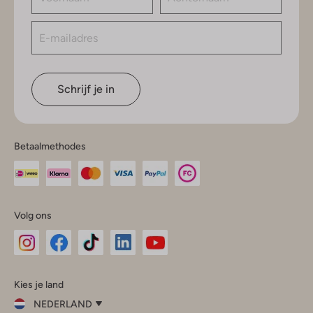
Schrijf je in
Betaalmethodes
Volg ons
Omoda
Omoda
Omoda
Omoda
Omoda
Kies je land
Instagram
Facebook
TikTok
LinkedIn
YouTube
NEDERLAND