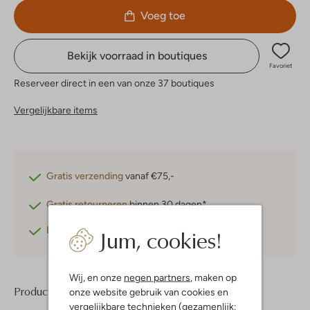
Voeg toe
Bekijk voorraad in boutiques
Favoriet
Reserveer direct in een van onze 37 boutiques
Vergelijkbare items
Gratis verzending
vanaf €75,-
Gratis retourneren
binnen 30 dagen*
Jum, cookies!
Betaal achteraf
met Klarna
Wij, en onze
negen partners
, maken op
Product informatie
onze website gebruik van cookies en
vergelijkbare technieken (gezamenlijk: