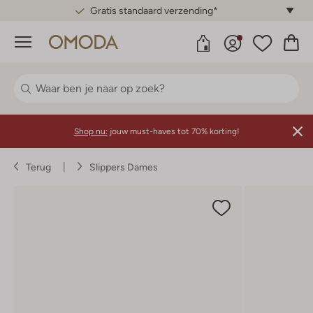
Gratis standaard verzending*
Menu
Shop nu:
jouw must-haves tot 70% korting!
Terug
Slippers Dames