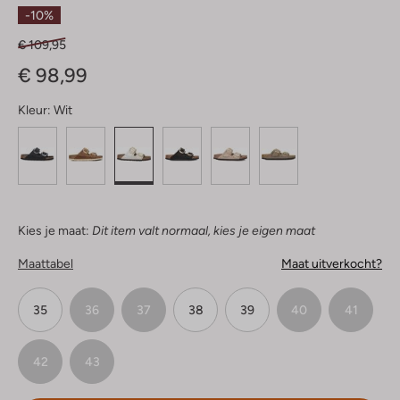
Sterren
-10%
€ 109,95
€ 98,99
Kleur:
Wit
Kies je maat:
Dit item valt normaal, kies je eigen maat
Maattabel
Maat uitverkocht?
35
36
37
38
39
40
41
42
43