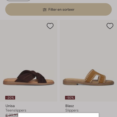
Filter en sorteer
-20%
-50%
Unisa
Blasz
Teenslippers
Slippers
€ 99,99
€ 79,99
€ 79,99
€ 39,99