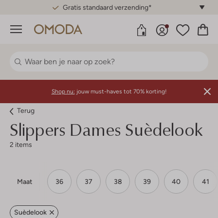
Gratis standaard verzending*
Menu
Shop nu:
jouw must-haves tot 70% korting!
Terug
Slippers Dames Suèdelook
2 items
Maat
36
37
38
39
40
41
Suèdelook