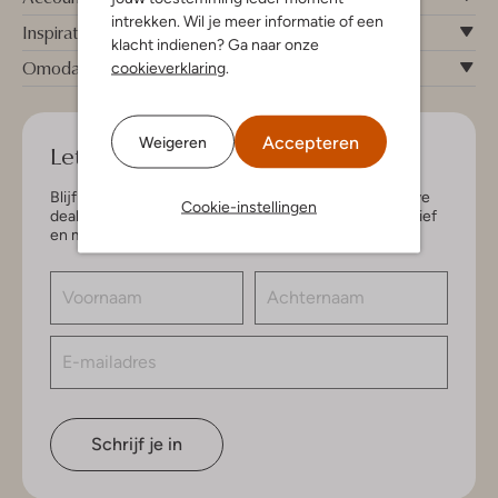
intrekken. Wil je meer informatie of een
Inspiratie
klacht indienen? Ga naar onze
Omoda
cookieverklaring
.
Accepteren
Weigeren
Let's keep in touch!
Blijf op de hoogte van de nieuwste items en exclusieve
Cookie-instellingen
deals, speciaal voor jou. Schrijf je in voor de nieuwsbrief
en maak kans op € 150,- shoptegoed.
Schrijf je in