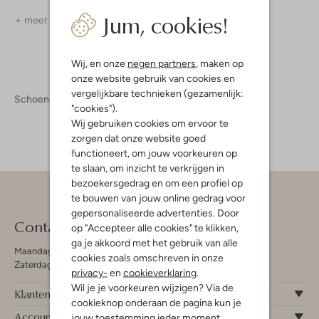
Jum, cookies!
+ meer kleuren
+ meer kleuren
Wij, en onze
negen partners
, maken op
onze website gebruik van cookies en
vergelijkbare technieken (gezamenlijk:
Schoenen
Slippers
Slippers Dames
"cookies").
Wij gebruiken cookies om ervoor te
zorgen dat onze website goed
functioneert, om jouw voorkeuren op
te slaan, om inzicht te verkrijgen in
bezoekersgedrag en om een profiel op
te bouwen van jouw online gedrag voor
gepersonaliseerde advertenties. Door
Contact
op "Accepteer alle cookies" te klikken,
ga je akkoord met het gebruik van alle
Maandag - Vrijdag 09:00 - 19:00 uur
cookies zoals omschreven in onze
Zaterdag 09:00 - 17:00 uur
privacy-
en
cookieverklaring
.
Wil je je voorkeuren wijzigen? Via de
Klantenservice
cookieknop onderaan de pagina kun je
Account
jouw toestemming ieder moment