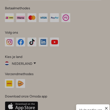
Betaalmethodes
Volg ons
Omoda
Omoda
Omoda
Omoda
Omoda
Kies je land
Instagram
Facebook
TikTok
LinkedIn
YouTube
NEDERLAND
Kies
Verzendmethodes
je
Sluit
land
Nederland
België
(Nederlands)
Download onze Omoda app
Belgique
(Français)
Deutschland