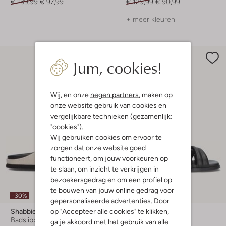
€ 139,99
€ 97,99
€ 129,99
€ 90,99
+ meer kleuren
Jum, cookies!
Wij, en onze
negen partners
, maken op
onze website gebruik van cookies en
vergelijkbare technieken (gezamenlijk:
"cookies").
Wij gebruiken cookies om ervoor te
zorgen dat onze website goed
functioneert, om jouw voorkeuren op
te slaan, om inzicht te verkrijgen in
bezoekersgedrag en om een profiel op
Laatste maten
te bouwen van jouw online gedrag voor
-30%
-50%
gepersonaliseerde advertenties. Door
op "Accepteer alle cookies" te klikken,
Shabbies
Shabbies
Badslippers
Slippers
ga je akkoord met het gebruik van alle