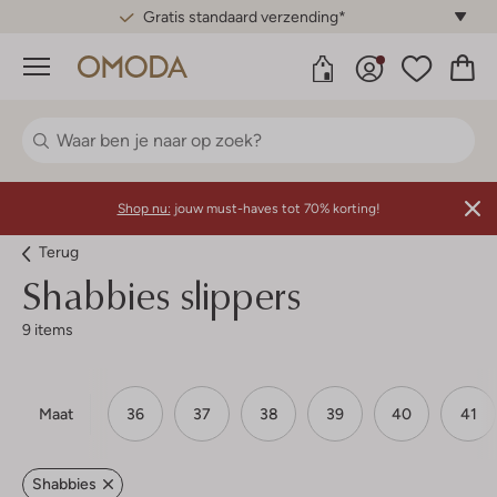
Gratis standaard verzending*
Menu
Shop nu:
jouw must-haves tot 70% korting!
Terug
Shabbies slippers
9 items
Maat
36
37
38
39
40
41
Shabbies