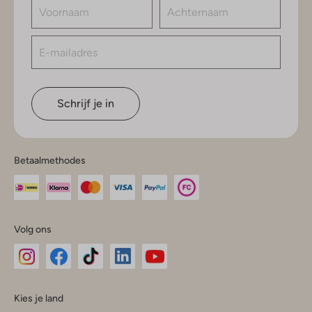
Schrijf je in
Betaalmethodes
Volg ons
Omoda
Omoda
Omoda
Omoda
Omoda
Kies je land
Instagram
Facebook
TikTok
LinkedIn
YouTube