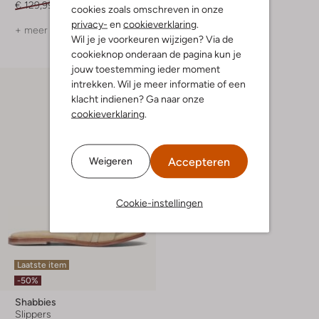
€ 129,99
€ 90,99
€ 119,95
€ 59,99
cookies zoals omschreven in onze
privacy-
en
cookieverklaring
.
+ meer kleuren
Wil je je voorkeuren wijzigen? Via de
cookieknop onderaan de pagina kun je
jouw toestemming ieder moment
intrekken. Wil je meer informatie of een
klacht indienen? Ga naar onze
cookieverklaring
.
Accepteren
Weigeren
Cookie-instellingen
Laatste item
-50%
Shabbies
Slippers