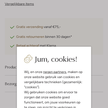
Vergelijkbare items
Gratis verzending
vanaf €75,-
Gratis retourneren
binnen 30 dagen*
Betaal achteraf
met Klarna
Jum, cookies!
Product informatie
Wij, en onze
negen partners
, maken op
onze website gebruik van cookies en
vergelijkbare technieken (gezamenlijk:
Bezorgen & retourneren
"cookies").
Wij gebruiken cookies om ervoor te
zorgen dat onze website goed
functioneert, om jouw voorkeuren op
te slaan, om inzicht te verkrijgen in