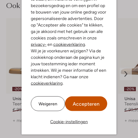
Ook iets voor jou?
bezoekersgedrag en om een profiel op
te bouwen van jouw online gedrag voor
gepersonaliseerde advertenties. Door
op "Accepteer alle cookies" te klikken,
ga je akkoord met het gebruik van alle
cookies zoals omschreven in onze
privacy-
en
cookieverklaring
.
Wil je je voorkeuren wijzigen? Via de
cookieknop onderaan de pagina kun je
jouw toestemming ieder moment
intrekken. Wil je meer informatie of een
klacht indienen? Ga naar onze
cookieverklaring
.
-20%
-50%
-20%
Unisa
Stefano Lauran
Unisa
Accepteren
Weigeren
Teenslippers
Slippers
Teensl
€ 99,99
€ 79,99
€ 119,99
€ 59,99
€ 99,9
+ meer kleuren
+ meer kleuren
+ meer
Cookie-instellingen