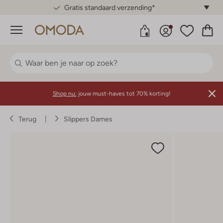
Gratis standaard verzending*
Menu
Shop nu:
jouw must-haves tot 70% korting!
Terug
Slippers Dames