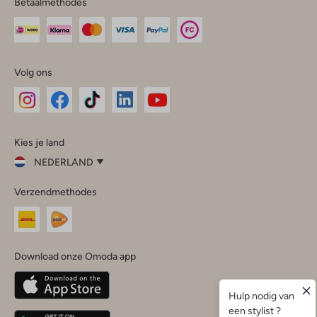
Betaalmethodes
Volg ons
Omoda
Omoda
Omoda
Omoda
Omoda
Kies je land
Instagram
Facebook
TikTok
LinkedIn
YouTube
NEDERLAND
Kies
Verzendmethodes
je
Sluit
land
Nederland
België
(Nederlands)
Download onze Omoda app
Belgique
(Français)
Deutschland