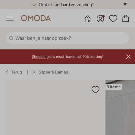
Gratis standaard verzending*
Menu
Shop nu:
jouw must-haves tot 70% korting!
Terug
Slippers Dames
3 items