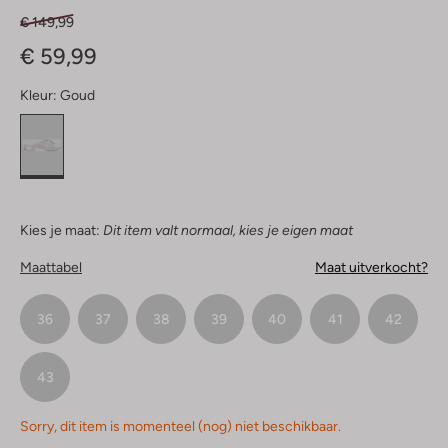
€ 149,99
€ 59,99
Kleur:
Goud
Kies je maat:
Dit item valt normaal, kies je eigen maat
Maattabel
Maat uitverkocht?
36
37
38
39
40
41
42
43
Sorry, dit item is momenteel (nog) niet beschikbaar.