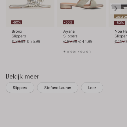
Laatste
-60%
-50%
-50%
Bronx
Ayana
Noa H
Slippers
Slippers
Slippe
€ 89,99
€ 35,99
€ 89,99
€ 44,99
€ 109,
+ meer kleuren
Bekijk meer
Slippers
Stefano Lauran
Leer