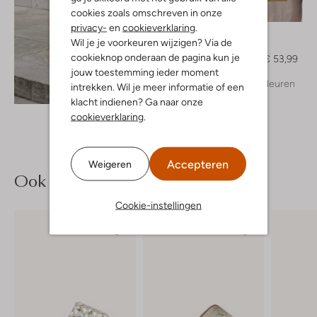
cookies zoals omschreven in onze
-40%
privacy-
en
cookieverklaring
.
Ibana
Wil je je voorkeuren wijzigen? Via de
T-shirt
cookieknop onderaan de pagina kun je
€ 89,99
€ 53,99
jouw toestemming ieder moment
+ meer kleuren
intrekken. Wil je meer informatie of een
Ontdek de look
klacht indienen? Ga naar onze
cookieverklaring
.
Accepteren
Weigeren
Ook iets voor jou?
Cookie-instellingen