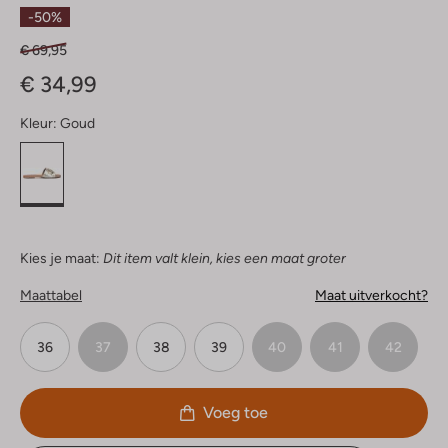
Sterren
-50%
€ 69,95
€ 34,99
Kleur:
Goud
Kies je maat:
Dit item valt klein, kies een maat groter
Maattabel
Maat uitverkocht?
36
37
38
39
40
41
42
Voeg toe