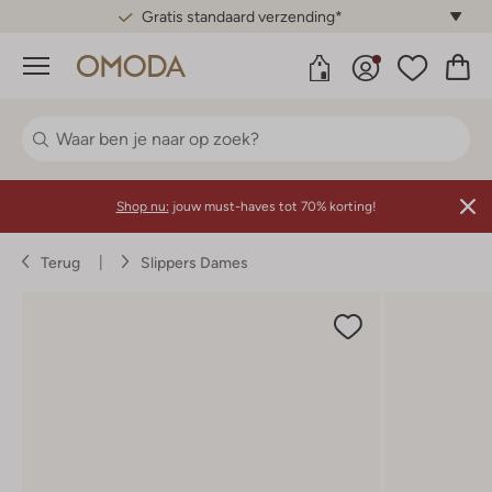
Gratis standaard verzending*
Menu
Shop nu:
jouw must-haves tot 70% korting!
Terug
Slippers Dames