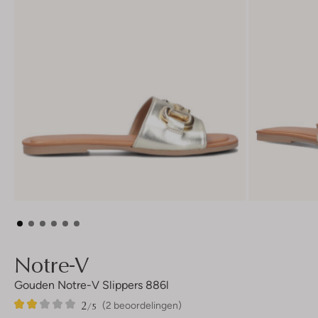
Notre-V
Gouden Notre-V Slippers 886l
2
2
2
/5
(2 beoordelingen)