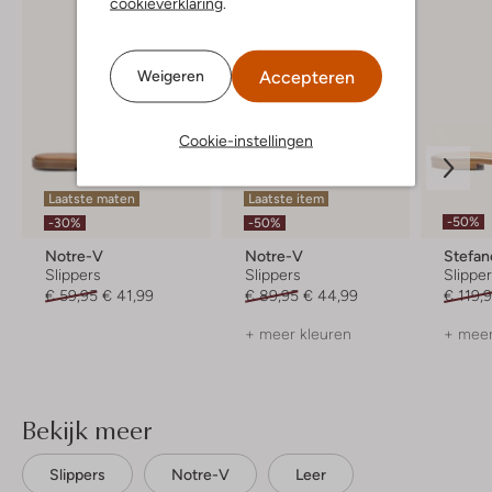
cookieverklaring
.
Accepteren
Weigeren
Cookie-instellingen
Laatste maten
Laatste item
-50%
-30%
-50%
Notre-V
Notre-V
Stefan
Slippers
Slippers
Slippe
€ 59,95
€ 41,99
€ 89,95
€ 44,99
€ 119,
+ meer kleuren
+ meer
Bekijk meer
Slippers
Notre-V
Leer