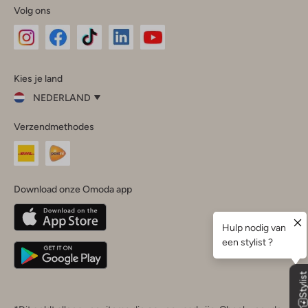
Volg ons
Omoda
Omoda
Omoda
Omoda
Omoda
Kies je land
Instagram
Facebook
TikTok
LinkedIn
YouTube
NEDERLAND
Kies
Verzendmethodes
je
Sluit
land
Nederland
België
(Nederlands)
Download onze Omoda app
Belgique
(Français)
Deutschland