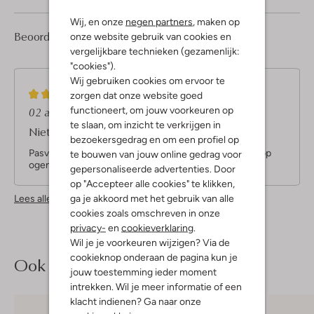
Wij, en onze
negen partners
, maken op
2
2
Beoordelingen
onze website gebruik van cookies en
(2)
2
/5
Sterren
vergelijkbare technieken (gezamenlijk:
"cookies").
Wij gebruiken cookies om ervoor te
2
(2)
zorgen dat onze website goed
S
functioneert, om jouw voorkeuren op
02 augustus 2024
door Ilse
t
te slaan, om inzicht te verkrijgen in
Niets voor mij
e
bezoekersgedrag en om een profiel op
r
Pasvorm voor mij niet geschikt. Materiaal wat goedkoop
te bouwen van jouw online gedrag voor
r
ogend.
gepersonaliseerde advertenties. Door
e
op "Accepteer alle cookies" te klikken,
n
ga je akkoord met het gebruik van alle
Lees alle beoordelingen
cookies zoals omschreven in onze
privacy-
en
cookieverklaring
.
Wil je je voorkeuren wijzigen? Via de
cookieknop onderaan de pagina kun je
Ook iets voor jou?
jouw toestemming ieder moment
intrekken. Wil je meer informatie of een
klacht indienen? Ga naar onze