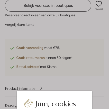
Bekijk voorraad in boutiques
Favoriet
Reserveer direct in een van onze 37 boutiques
Vergelijkbare items
Gratis verzending
vanaf €75,-
Gratis retourneren
binnen 30 dagen*
Betaal achteraf
met Klarna
Product informatie
Jum, cookies!
Bezorgen & retourneren