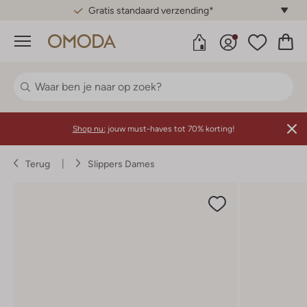
Gratis standaard verzending*
Menu
Shop nu:
jouw must-haves tot 70% korting!
Terug
Slippers Dames