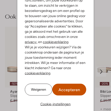
functioneert, om jouw voorkeuren op
te slaan, om inzicht te verkrijgen in
bezoekersgedrag en om een profiel op
Ook iets voor jou?
te bouwen van jouw online gedrag voor
gepersonaliseerde advertenties. Door
op "Accepteer alle cookies" te klikken,
ga je akkoord met het gebruik van alle
cookies zoals omschreven in onze
privacy-
en
cookieverklaring
.
Wil je je voorkeuren wijzigen? Via de
cookieknop onderaan de pagina kun je
jouw toestemming ieder moment
intrekken. Wil je meer informatie of een
klacht indienen? Ga naar onze
cookieverklaring
.
-50%
-20%
-20%
Accepteren
Weigeren
Ayana
Ayana
Bibi Lo
Slippers
Muiltjes
Slippe
€ 89,99
€ 44,99
€ 89,99
€ 71,99
€ 99,9
Cookie-instellingen
+ meer kleuren
+ meer