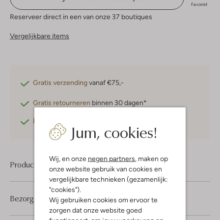
Favoriet
Reserveer direct in een van onze 37 boutiques
Vergelijkbare items
Gratis verzending
vanaf €75,-
Gratis retourneren
binnen 30 dagen*
Betaal achteraf
met Klarna
Jum, cookies!
Wij, en onze
negen partners
, maken op
Product informatie
onze website gebruik van cookies en
vergelijkbare technieken (gezamenlijk:
"cookies").
Bezorgen & retourneren
Wij gebruiken cookies om ervoor te
zorgen dat onze website goed