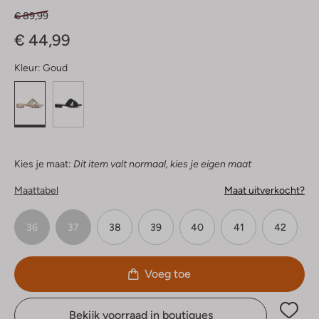
€ 89,99
€ 44,99
Kleur:
Goud
Kies je maat:
Dit item valt normaal, kies je eigen maat
Maattabel
Maat uitverkocht?
36
37
38
39
40
41
42
Voeg toe
Bekijk voorraad in boutiques