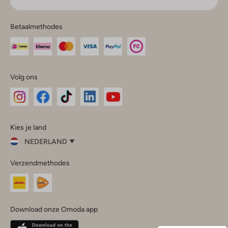
Betaalmethodes
Volg ons
Omoda
Omoda
Omoda
Omoda
Omoda
Kies je land
Instagram
Facebook
TikTok
LinkedIn
YouTube
NEDERLAND
Kies
Verzendmethodes
je
Sluit
land
Nederland
België
(Nederlands)
Download onze Omoda app
Belgique
(Français)