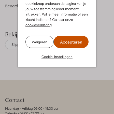
cookieknop onderaan de pagina kun je
1
4
Beoordelingen
(1)
4
/5
jouw toestemming ieder moment
Sterren
intrekken. Wil je meer informatie of een
klacht indienen? Ga naar onze
cookieverklaring
.
Bekijk meer
Accepteren
Weigeren
Slippers
See By Chloé
Leer
Cookie-instellingen
Contact
Maandag - Vrijdag 09:00 - 19:00 uur
Zaterdag 09:00 - 17:00 uur