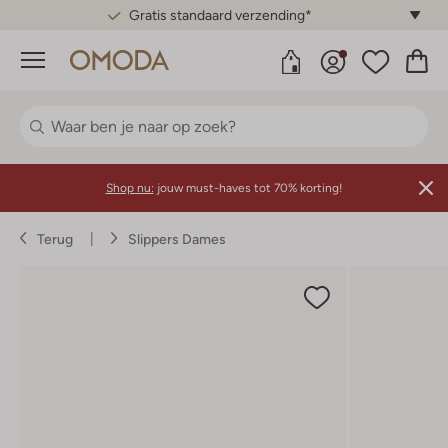
Gratis standaard verzending*
Menu
Shop nu:
jouw must-haves tot 70% korting!
Terug
Slippers Dames