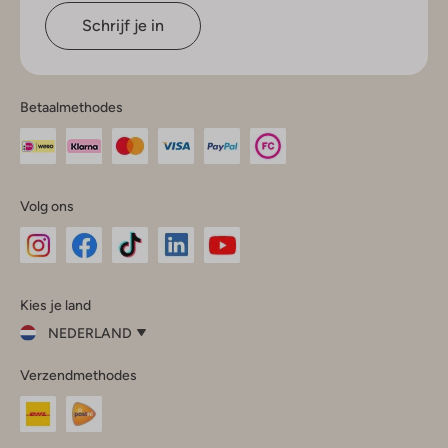
Schrijf je in
Betaalmethodes
Volg ons
Omoda
Omoda
Omoda
Omoda
Omoda
Kies je land
Instagram
Facebook
TikTok
LinkedIn
YouTube
NEDERLAND
Kies
Verzendmethodes
je
Sluit
land
Nederland