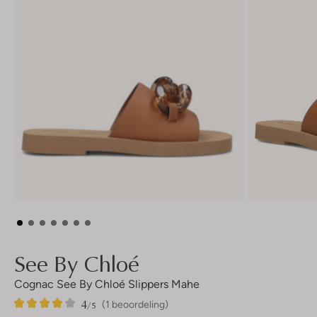
See By Chloé
Cognac See By Chloé Slippers Mahe
4
1
4
/5
(1 beoordeling)