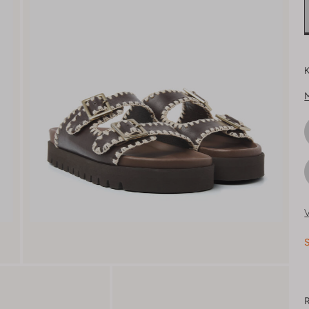
K
V
S
R