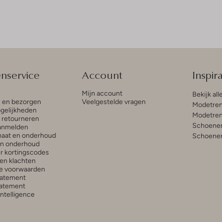
enservice
Account
Inspira
Mijn account
Bekijk all
n en bezorgen
Veelgestelde vragen
Modetren
gelijkheden
Modetren
n retourneren
Schoenen
anmelden
aat en onderhoud
Schoenen
en onderhoud
r kortingscodes
en klachten
e voorwaarden
tatement
atement
 Intelligence