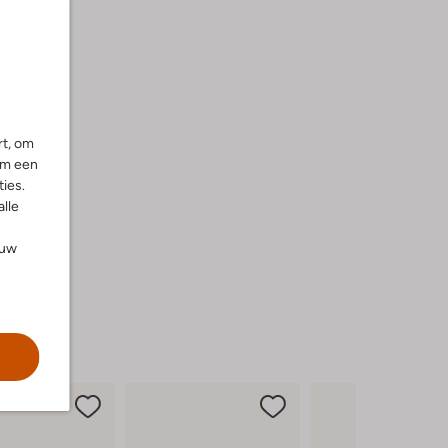
rt, om
om een
ies.
alle
ouw