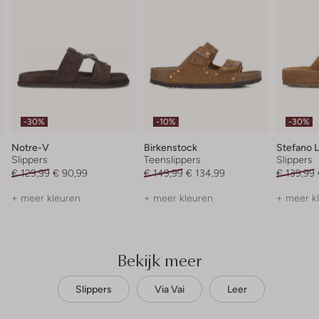
-30%
-10%
-30%
Notre-V
Birkenstock
Stefano 
Slippers
Teenslippers
Slippers
€ 129,99
€ 90,99
€ 149,99
€ 134,99
€ 139,99
+ meer kleuren
+ meer kleuren
+ meer k
Bekijk meer
Slippers
Via Vai
Leer