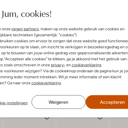
elling & Pasvorm
Jum, cookies!
n onze
negen partners
, maken op onze website gebruik van cookies en
uitenkant:
Leer
ijkbare technieken (gezamenlijk: "cookies").
bruiken cookies om ervoor te zorgen dat onze website goed functionee
oorkeuren op te slaan, om inzicht te verkrijgen in bezoekersgedrag en 
l op te bouwen van jouw online gedrag voor gepersonaliseerde advertent
p "Accepteer alle cookies" te klikken, ga je akkoord met het gebruik van 
es zoals omschreven in onze
privacy-
en
cookieverklaring
.
 je voorkeuren wijzigen? Via de cookieknop onderaan de pagina kun je j
mming ieder moment intrekken. Wil je meer informatie of een klacht
nen? Ga naar onze
cookieverklaring
.
Weigeren
Accepteren
kie-instellingen