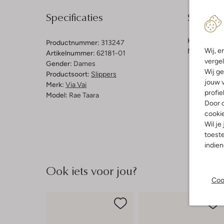
Specificaties
Samenst
Kleur:
Bruin
Productnummer:
313247
Wij, e
Materiaal b
Artikelnummer:
62181-01
vergel
Gender:
Dames
Wij ge
Productsoort:
Slippers
jouw v
Merk:
Via Vai
profie
Model:
Rae Taara
Door o
cooki
Wil je
toeste
indie
Ook iets voor jou?
Coo