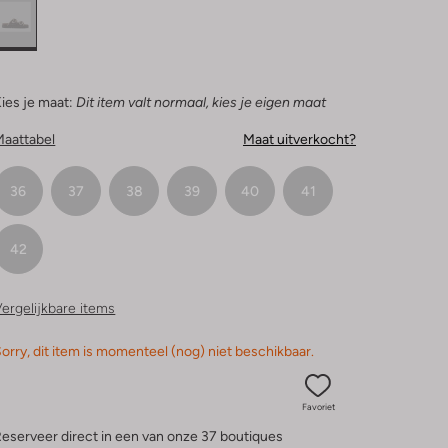
ies je maat:
Dit item valt normaal, kies je eigen maat
Maattabel
Maat uitverkocht?
36
37
38
39
40
41
42
ergelijkbare items
orry, dit item is momenteel (nog) niet beschikbaar.
Favoriet
eserveer direct in een van onze 37 boutiques