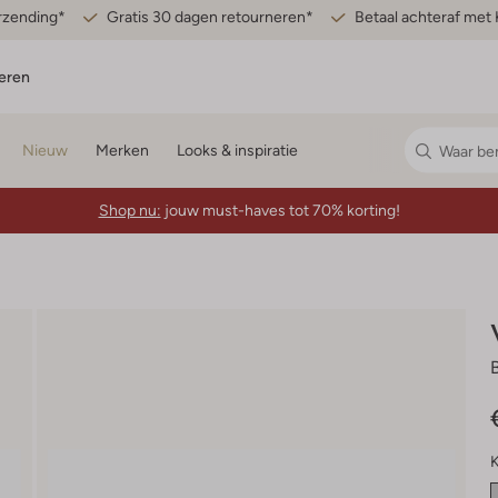
erzending*
Gratis 30 dagen retourneren*
Betaal achteraf met 
eren
Nieuw
Merken
Looks & inspiratie
Shop nu:
jouw must-haves tot 70% korting!
K