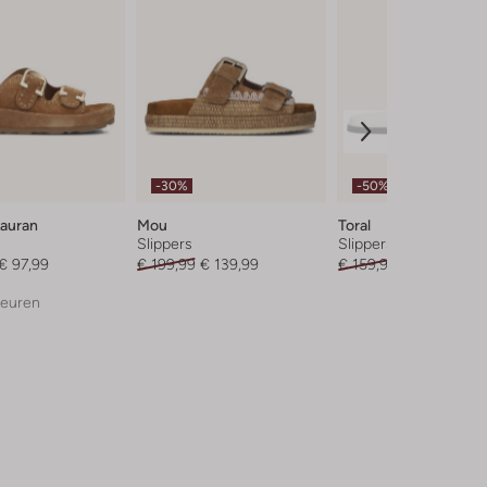
-30%
-50%
Lauran
Mou
Toral
Slippers
Slippers
€ 97,99
€ 199,99
€ 139,99
€ 159,99
€ 79,99
leuren