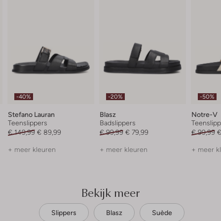
-40%
-20%
-50%
Stefano Lauran
Blasz
Notre-V
Teenslippers
Badslippers
Teenslipp
€ 149,99
€ 89,99
€ 99,99
€ 79,99
€ 99,99
€
+ meer kleuren
+ meer kleuren
+ meer k
Bekijk meer
Slippers
Blasz
Suède