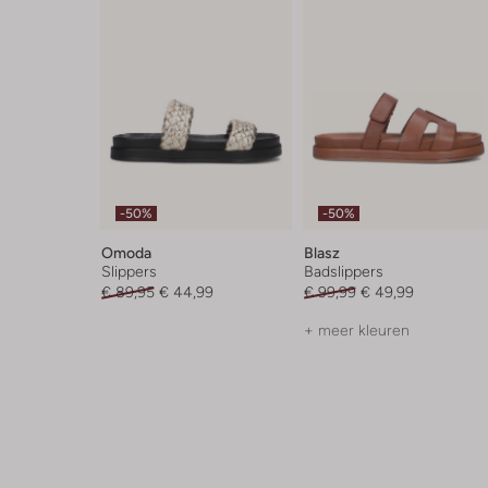
-50%
-50%
Omoda
Blasz
Slippers
Badslippers
€ 89,95
€ 44,99
€ 99,99
€ 49,99
+ meer kleuren