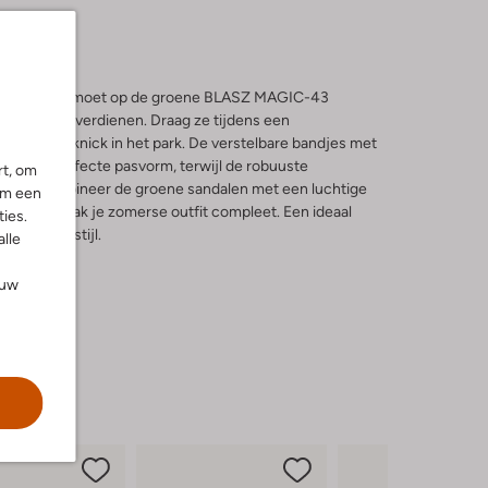
trouwen tegemoet op de groene BLASZ MAGIC-43
ort dat ze verdienen. Draag ze tijdens een
an een picknick in het park. De verstelbare bandjes met
voor een perfecte pasvorm, terwijl de robuuste
rt, om
 geeft. Combineer de groene sandalen met een luchtige
om een
rjurk en maak je zomerse outfit compleet. Een ideaal
ies.
mfort en stijl.
alle
ouw