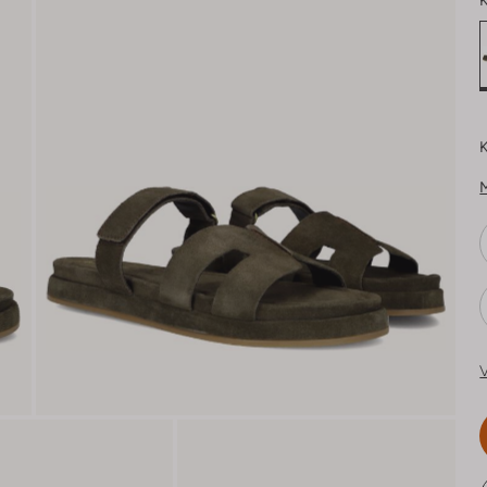
K
K
V