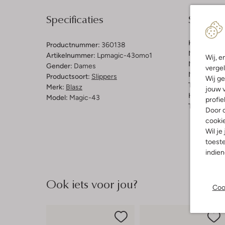
Specificaties
Samenst
Kleur:
Bruin
Productnummer:
360138
Materiaal b
Artikelnummer:
Lpmagic-43omo1
Wij, e
Materiaal b
Gender:
Dames
vergel
Materiaal zo
Productsoort:
Slippers
Wij ge
Type sluitin
Merk:
Blasz
jouw v
Hakvorm:
P
Model:
Magic-43
profie
Type neus:
Door o
cooki
Wil je
toeste
indie
Ook iets voor jou?
Coo