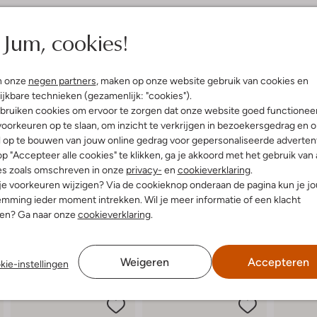
elling & Pasvorm
Omschrijving
Jum, cookies!
Stap de lente en zomer vol ver
uitenkant:
Suède
sandalen. Geef je voeten het comf
n onze
negen partners
, maken op onze website gebruik van cookies en
innenkant:
Leer
stadswandeling of geniet ermee v
ijkbare technieken (gezamenlijk: "cookies").
ol:
Rubber
klittenband stel je eenvoudig af 
bruiken cookies om ervoor te zorgen dat onze website goed functionee
g:
Klittenband
plateauzool je een stevige basis
oorkeuren op te slaan, om inzicht te verkrijgen in bezoekersgedrag en 
lateauzool
linnen broek of een vrolijke zome
l op te bouwen van jouw online gedrag voor gepersonaliseerde advertent
Ronde Neus
model voor dames die gaan voor co
p "Accepteer alle cookies" te klikken, ga je akkoord met het gebruik van 
es zoals omschreven in onze
privacy-
en
cookieverklaring
.
 je voorkeuren wijzigen? Via de cookieknop onderaan de pagina kun je j
mming ieder moment intrekken. Wil je meer informatie of een klacht
nen? Ga naar onze
cookieverklaring
.
Weigeren
Accepteren
kie-instellingen