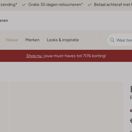
erzending*
Gratis 30 dagen retourneren*
Betaal achteraf met 
eren
Nieuw
Merken
Looks & inspiratie
Shop nu:
jouw must-haves tot 70% korting!