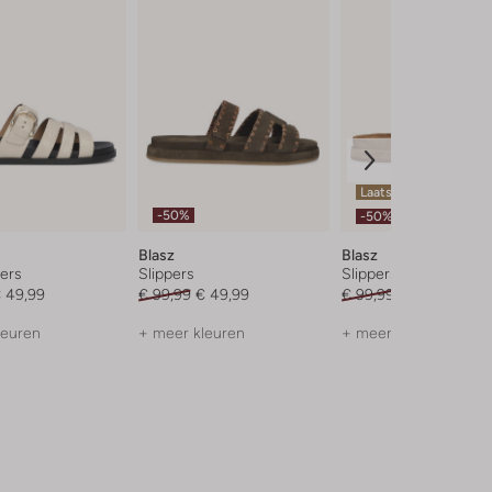
Laatste items
-50%
-50%
Blasz
Blasz
ers
Slippers
Slippers
 49,99
€ 99,99
€ 49,99
€ 99,99
€ 49,99
leuren
+ meer kleuren
+ meer kleuren