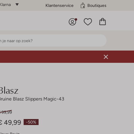
Klarna
Klantenservice
Boutiques
Blasz
Bruine Blasz Slippers Magic-43
€ 99,99
€ 49,99
-50%