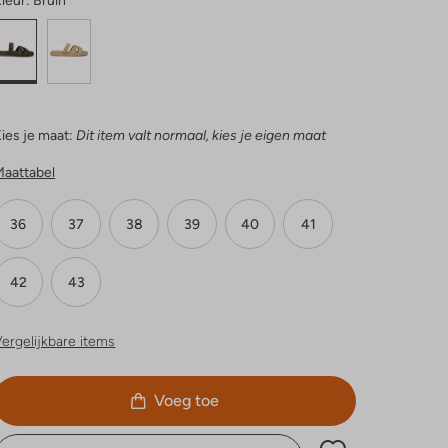
leur:
Bruin
ies je maat:
Dit item valt normaal, kies je eigen maat
Maattabel
36
37
38
39
40
41
42
43
ergelijkbare items
Voeg toe