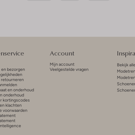
enservice
Account
Inspira
Mijn account
Bekijk all
n en bezorgen
Veelgestelde vragen
Modetren
gelijkheden
Modetren
n retourneren
Schoenen
anmelden
aat en onderhoud
Schoenen
en onderhoud
r kortingscodes
en klachten
e voorwaarden
tatement
atement
 Intelligence