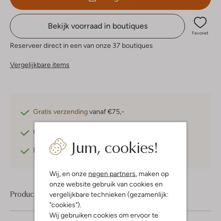
Bekijk voorraad in boutiques
Favoriet
Reserveer direct in een van onze 37 boutiques
Vergelijkbare items
Gratis verzending
vanaf €75,-
Gratis retourneren
binnen 30 dagen*
Jum, cookies!
Betaal achteraf
met Klarna
Wij, en onze
negen partners
, maken op
onze website gebruik van cookies en
Product informatie
vergelijkbare technieken (gezamenlijk:
"cookies").
Wij gebruiken cookies om ervoor te