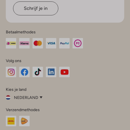
Schrijf je in
Betaalmethodes
Volg ons
Omoda
Omoda
Omoda
Omoda
Omoda
Kies je land
Instagram
Facebook
TikTok
LinkedIn
YouTube
NEDERLAND
Kies
Verzendmethodes
je
Sluit
land
Nederland