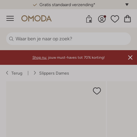
Gratis standaard verzending*
Menu
Shop nu:
jouw must-haves tot 70% korting!
Terug
Slippers Dames