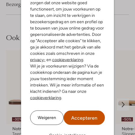
zorgen dat onze website goed
Bezorgen & retourneren
functioneert, om jouw voorkeuren op
te slaan, om inzicht te verkrijgen in
bezoekersgedrag en om een profiel op
te bouwen van jouw online gedrag voor
gepersonaliseerde advertenties. Door
Ook iets voor jou?
op "Accepteer alle cookies" te klikken,
ga je akkoord met het gebruik van alle
cookies zoals omschreven in onze
privacy-
en
cookieverklaring
.
Wil je je voorkeuren wijzigen? Via de
cookieknop onderaan de pagina kun je
jouw toestemming ieder moment
intrekken. Wil je meer informatie of een
klacht indienen? Ga naar onze
cookieverklaring
.
Accepteren
Weigeren
-30%
-30%
-50%
Notre-V
Notre-V
Notre
Teenslippers
Teenslippers
Slippe