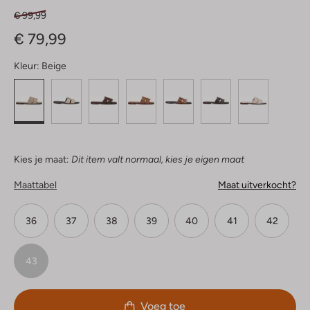
€ 99,99
€ 79,99
Kleur:
Beige
Kies je maat:
Dit item valt normaal, kies je eigen maat
Maattabel
Maat uitverkocht?
36
37
38
39
40
41
42
43
Voeg toe