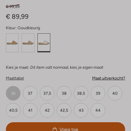
€ 99,99
€ 89,99
Kleur:
Goudkleurig
Kies je maat:
Dit item valt normaal, kies je eigen maat
Maattabel
Maat uitverkocht?
36
37
37,5
38
38,5
39
40
40,5
41
42
42,5
43
44
Voeg toe