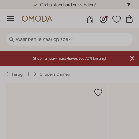
Gratis standaard verzending*
Menu
Shop nu:
jouw must-haves tot 70% korting!
Terug
Slippers Dames