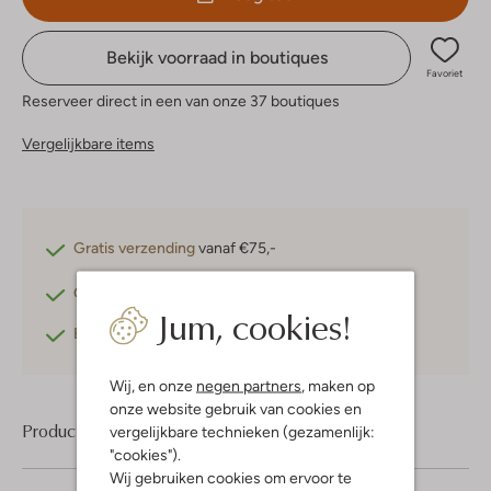
Bekijk voorraad in boutiques
Favoriet
Reserveer direct in een van onze 37 boutiques
Vergelijkbare items
Gratis verzending
vanaf €75,-
Gratis retourneren
binnen 30 dagen*
Jum, cookies!
Betaal achteraf
met Klarna
Wij, en onze
negen partners
, maken op
onze website gebruik van cookies en
Product informatie
vergelijkbare technieken (gezamenlijk:
"cookies").
Wij gebruiken cookies om ervoor te