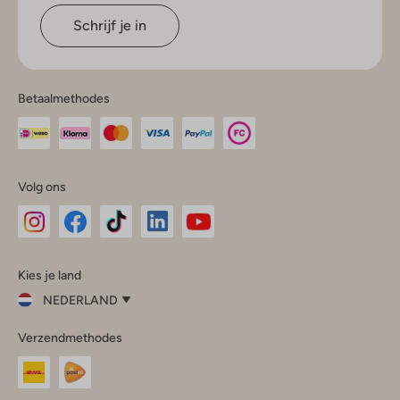
Schrijf je in
Betaalmethodes
Volg ons
Omoda
Omoda
Omoda
Omoda
Omoda
Kies je land
Instagram
Facebook
TikTok
LinkedIn
YouTube
NEDERLAND
Kies
Verzendmethodes
je
Sluit
land
Nederland