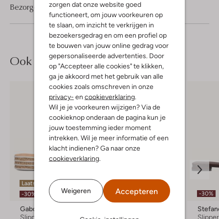
zorgen dat onze website goed
Bezorgen & retourneren
functioneert, om jouw voorkeuren op
te slaan, om inzicht te verkrijgen in
bezoekersgedrag en om een profiel op
te bouwen van jouw online gedrag voor
gepersonaliseerde advertenties. Door
Ook iets voor jou?
op "Accepteer alle cookies" te klikken,
ga je akkoord met het gebruik van alle
cookies zoals omschreven in onze
privacy-
en
cookieverklaring
.
Wil je je voorkeuren wijzigen? Via de
cookieknop onderaan de pagina kun je
jouw toestemming ieder moment
intrekken. Wil je meer informatie of een
klacht indienen? Ga naar onze
cookieverklaring
.
Laatste items
Accepteren
Weigeren
-20%
-30%
-30%
Gabor
Gabor
Stefan
Slippers
Slippers
Slippe