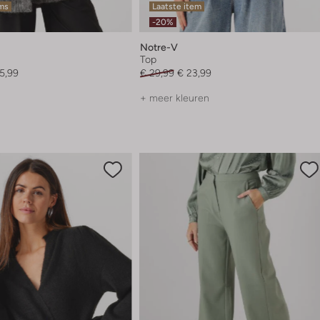
ems
Laatste item
-20%
Notre-V
Top
5,99
€ 29,99
€ 23,99
+ meer kleuren