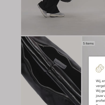
5 items
Wij, e
vergel
Wij ge
jouw v
profie