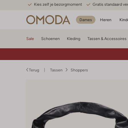
Kies zelf je bezorgmoment
Gratis standaard v
Dames
Heren
Kind
Sale
Schoenen
Kleding
Tassen & Accessoires
Terug
Tassen
Shoppers