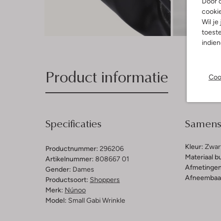
Door o
cooki
Wil je
Ont
toeste
indie
Product informatie
Coo
Specificaties
Samenst
Kleur:
Zwar
Productnummer:
296206
Materiaal b
Artikelnummer:
808667 01
Afmetingen
Gender:
Dames
Afneembaar
Productsoort:
Shoppers
Merk:
Núnoo
Model:
Small Gabi Wrinkle