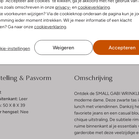
p "Accepteer alle cookies" te klikken, ga je akkoord met het gebruik van 
es zoals omschreven in onze
privacy-
en
cookieverklaring
.
 je voorkeuren wijzigen? Via de cookieknop onderaan de pagina kun je j
dek de look
Ontdek de look
mming ieder moment intrekken. Wil je meer informatie of een klacht
nen? Ga naar onze
cookieverklaring
.
Bezorgen & retourneren
Weigeren
Accepteren
kie-instellingen
elling & Pasvorm
Omschrijving
t
Ontdek de SMALL GABI WRINKLE s
uitenkant:
Leer
moderne dame. Deze zwarte tas i
:
50 X 8 X 39
lunch met vriendinnen. Dankzij he
 hengsel:
Nee
favoriete jeans en een casual bl
chique uitstraling. De subtiele rim
ruime binnenkant al je essentials 
garderobe met deze veelzijdige en