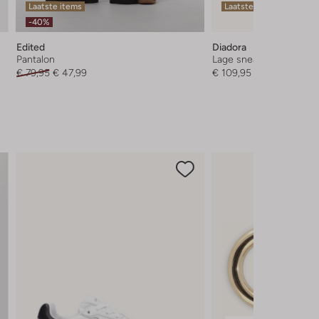
Laatste items
Laatste items
-40%
Edited
Diadora
Pantalon
Lage sneakers
€ 79,95
€ 47,99
€ 109,95