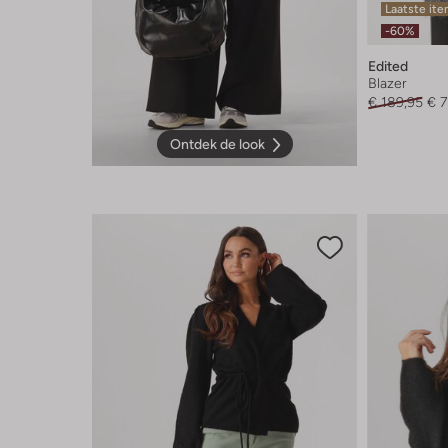
Laatste it
-60%
Edited
Blazer
€ 189,95
€ 7
Ontdek de look