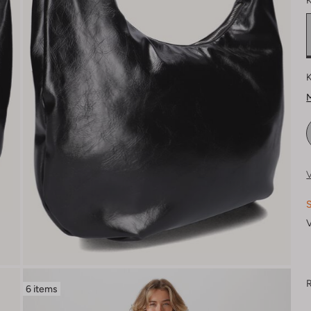
K
K
M
V
S
V
R
6 items