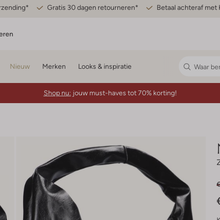
erzending*
Gratis 30 dagen retourneren*
Betaal achteraf met 
eren
Nieuw
Merken
Looks & inspiratie
Shop nu:
jouw must-haves tot 70% korting!