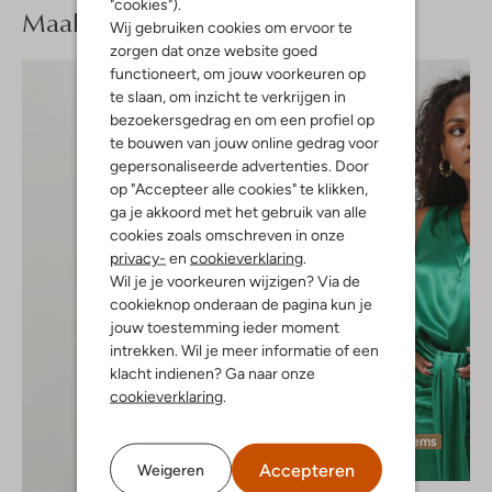
"cookies").
Maak je
look compleet
Wij gebruiken cookies om ervoor te
zorgen dat onze website goed
functioneert, om jouw voorkeuren op
te slaan, om inzicht te verkrijgen in
bezoekersgedrag en om een profiel op
te bouwen van jouw online gedrag voor
gepersonaliseerde advertenties. Door
op "Accepteer alle cookies" te klikken,
ga je akkoord met het gebruik van alle
cookies zoals omschreven in onze
privacy-
en
cookieverklaring
.
Wil je je voorkeuren wijzigen? Via de
cookieknop onderaan de pagina kun je
jouw toestemming ieder moment
intrekken. Wil je meer informatie of een
klacht indienen? Ga naar onze
cookieverklaring
.
Laatste items
-60%
Accepteren
Weigeren