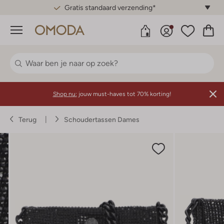
Gratis standaard verzending*
Menu
Shop nu:
jouw must-haves tot 70% korting!
Terug
Schoudertassen Dames