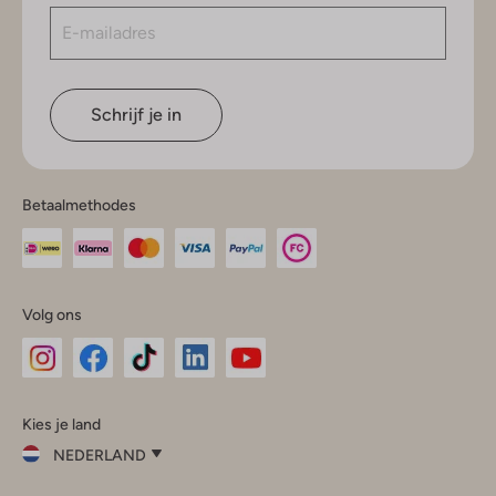
Schrijf je in
Betaalmethodes
Volg ons
Omoda
Omoda
Omoda
Omoda
Omoda
Kies je land
Instagram
Facebook
TikTok
LinkedIn
YouTube
NEDERLAND
Kies