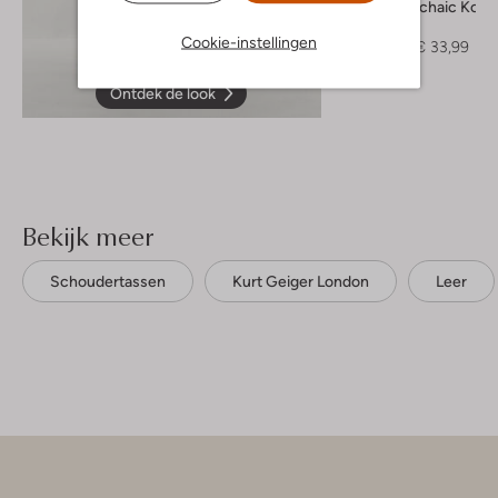
Greek Archaic Kori
Top
Cookie-instellingen
€ 84,95
€ 33,99
Ontdek de look
Bekijk meer
Schoudertassen
Kurt Geiger London
Leer