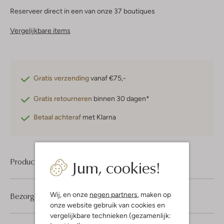
Reserveer direct in een van onze 37 boutiques
Vergelijkbare items
Gratis verzending
vanaf €75,-
Gratis retourneren
binnen 30 dagen*
Betaal achteraf
met Klarna
Jum, cookies!
Product informatie
Wij, en onze
negen partners
, maken op
Bezorgen & retourneren
onze website gebruik van cookies en
vergelijkbare technieken (gezamenlijk: