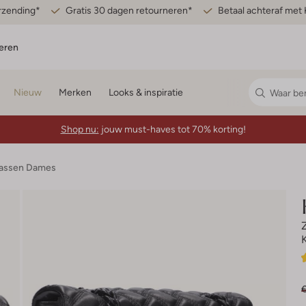
erzending*
Gratis 30 dagen retourneren*
Betaal achteraf met 
eren
Nieuw
Merken
Looks & inspiratie
Shop nu:
jouw must-haves tot 70% korting!
assen Dames