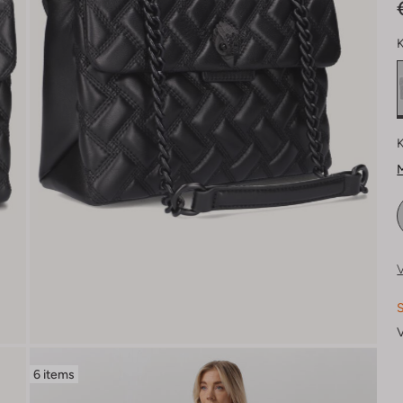
K
K
M
V
S
V
6 items