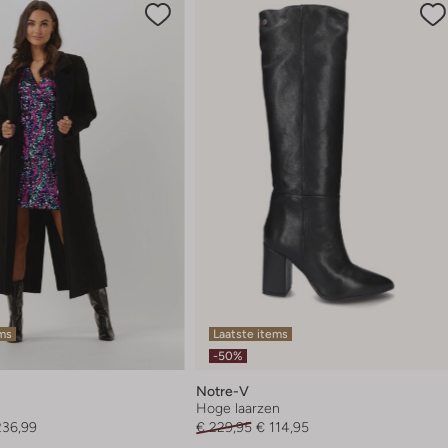
ems
Laatste items
-50%
Notre-V
Hoge laarzen
236,99
€ 229,95
€ 114,95