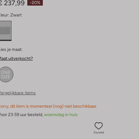
€ 237,99
-20%
leur:
Zwart
ies je maat:
aat uitverkocht?
ONE
SIZE
ergelijkbare items
orry, dit item is momenteel (nog) niet beschikbaar.
oor 23:59 uur besteld,
woensdag in huis
Favoriet