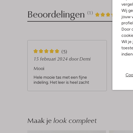
vergel
Beoordelingen
Wij ge
(1)
1
5
5
/5
jouw v
profie
Sterren
Door o
cooki
Wil je
toeste
5
(5)
indie
S
15 februari 2024
door Demi
t
Mooi
e
Coo
Hele mooie tas met een fijne
indeling. Het leer is heel zacht
r
r
e
n
Maak je
look compleet