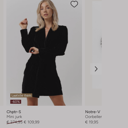
Laatste item
-60%
Chptr-S
Notre-V
Mini jurk
Oorbellen
€ 274,95
€ 109,99
€ 19,95