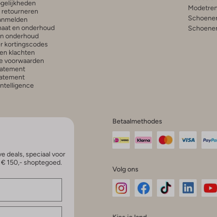
gelijkheden
Modetren
n retourneren
Schoenen
anmelden
aat en onderhoud
Schoenen
en onderhoud
r kortingscodes
en klachten
e voorwaarden
tatement
atement
 Intelligence
Betaalmethodes
e deals, speciaal voor
p € 150,- shoptegoed.
Volg ons
Omoda
Omoda
Omoda
Omoda
Om