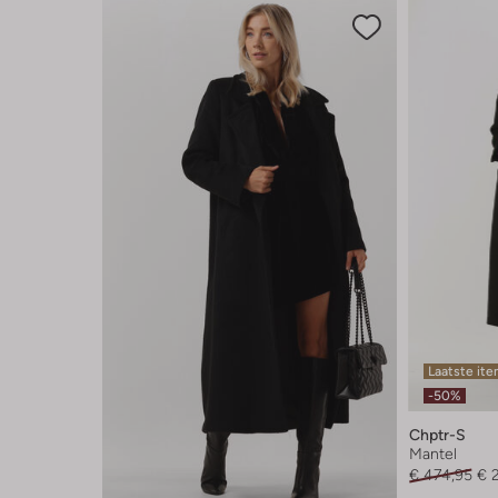
Laatste it
-50%
Chptr-S
Mantel
€ 474,95
€ 