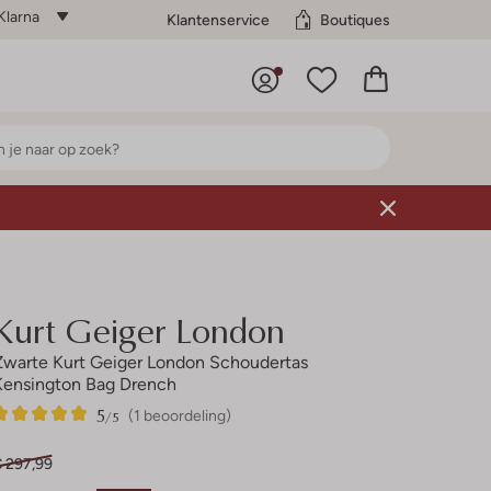
Klarna
Klantenservice
Boutiques
Kurt Geiger London
Zwarte Kurt Geiger London Schoudertas
Kensington Bag Drench
5
1
5
/5
(1 beoordeling)
Sterren
€ 297,99