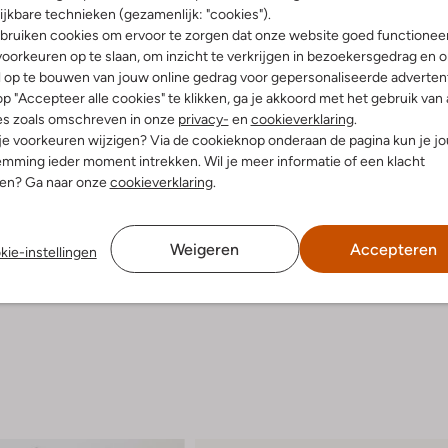
ijkbare technieken (gezamenlijk: "cookies").
Product informatie
bruiken cookies om ervoor te zorgen dat onze website goed functionee
oorkeuren op te slaan, om inzicht te verkrijgen in bezoekersgedrag en 
l op te bouwen van jouw online gedrag voor gepersonaliseerde advertent
p "Accepteer alle cookies" te klikken, ga je akkoord met het gebruik van 
es zoals omschreven in onze
privacy-
en
cookieverklaring
.
 je voorkeuren wijzigen? Via de cookieknop onderaan de pagina kun je j
mming ieder moment intrekken. Wil je meer informatie of een klacht
nen? Ga naar onze
cookieverklaring
.
Weigeren
Accepteren
kie-instellingen