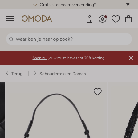
Gratis standaard verzending*
Menu
Shop nu:
jouw must-haves tot 70% korting!
Terug
Schoudertassen Dames