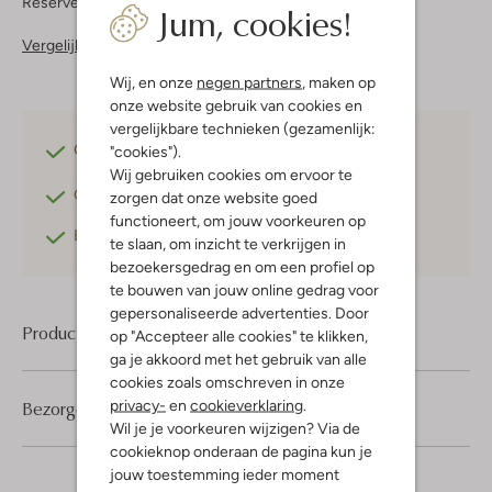
Reserveer direct in een van onze 37 boutiques
Jum, cookies!
Vergelijkbare items
Wij, en onze
negen partners
, maken op
onze website gebruik van cookies en
vergelijkbare technieken (gezamenlijk:
Gratis verzending
vanaf €75,-
"cookies").
Wij gebruiken cookies om ervoor te
Gratis retourneren
binnen 30 dagen*
zorgen dat onze website goed
functioneert, om jouw voorkeuren op
Betaal achteraf
met Klarna
te slaan, om inzicht te verkrijgen in
bezoekersgedrag en om een profiel op
te bouwen van jouw online gedrag voor
gepersonaliseerde advertenties. Door
Product informatie
op "Accepteer alle cookies" te klikken,
ga je akkoord met het gebruik van alle
cookies zoals omschreven in onze
privacy-
en
cookieverklaring
.
Bezorgen & retourneren
Wil je je voorkeuren wijzigen? Via de
cookieknop onderaan de pagina kun je
jouw toestemming ieder moment