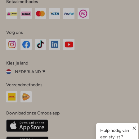
Betaalmethodes
Volg ons
Omoda
Omoda
Omoda
Omoda
Omoda
Kies je land
Instagram
Facebook
TikTok
LinkedIn
YouTube
NEDERLAND
Kies
Verzendmethodes
je
Sluit
land
Nederland
België
(Nederlands)
Download onze Omoda app
Belgique
(Français)
Deutschland