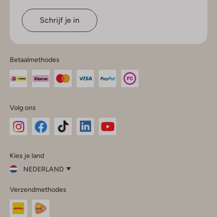
Schrijf je in
Betaalmethodes
Volg ons
Omoda
Omoda
Omoda
Omoda
Omoda
Kies je land
Instagram
Facebook
TikTok
LinkedIn
YouTube
NEDERLAND
Kies
Verzendmethodes
je
Sluit
land
Nederland