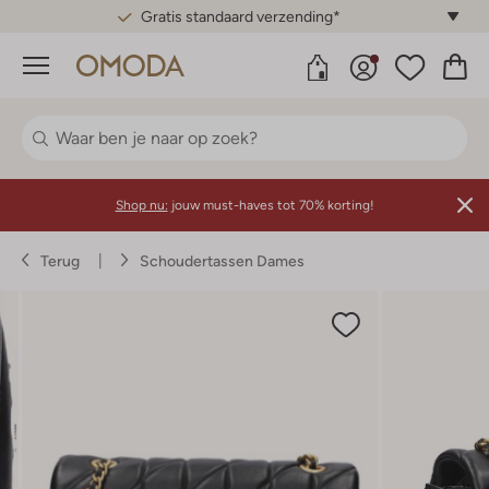
Gratis standaard verzending*
Menu
Shop nu:
jouw must-haves tot 70% korting!
Terug
Schoudertassen Dames