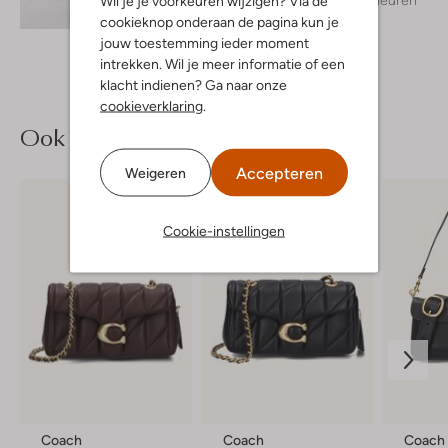
Wil je je voorkeuren wijzigen? Via de
Ontdek de look
cookieknop onderaan de pagina kun je
jouw toestemming ieder moment
intrekken. Wil je meer informatie of een
klacht indienen? Ga naar onze
cookieverklaring
.
Ook iets voor jou?
Accepteren
Weigeren
Cookie-instellingen
Coach
Coach
Coach