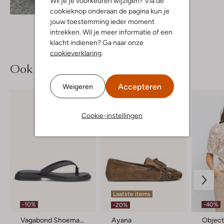
Wil je je voorkeuren wijzigen? Via de
Ontdek de look
cookieknop onderaan de pagina kun je
jouw toestemming ieder moment
intrekken. Wil je meer informatie of een
klacht indienen? Ga naar onze
cookieverklaring
.
Ook iets voor jou?
Accepteren
Weigeren
Cookie-instellingen
Laatste items
-10%
-40%
-20%
Vagabond Shoemakers
Ayana
Objec