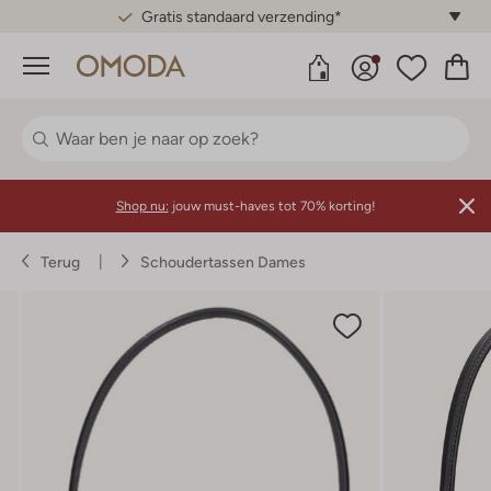
Gratis standaard verzending*
Menu
Shop nu:
jouw must-haves tot 70% korting!
Terug
Schoudertassen Dames