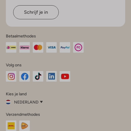
Schrijf je in
Betaalmethodes
Volg ons
Omoda
Omoda
Omoda
Omoda
Omoda
Kies je land
Instagram
Facebook
TikTok
LinkedIn
YouTube
NEDERLAND
Kies
Verzendmethodes
je
Sluit
land
Nederland