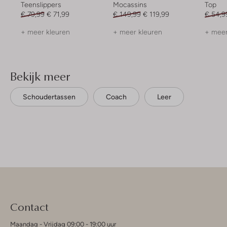
Teenslippers
Mocassins
Top
€ 79,99
€ 71,99
€ 149,99
€ 119,99
€ 54,9
+ meer kleuren
+ meer kleuren
+ meer
Bekijk meer
Schoudertassen
Coach
Leer
Contact
Maandag - Vrijdag 09:00 - 19:00 uur