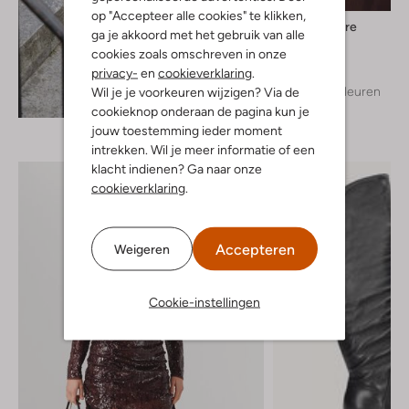
op "Accepteer alle cookies" te klikken,
Co'couture
ga je akkoord met het gebruik van alle
Blouse
cookies zoals omschreven in onze
€ 99,99
privacy-
en
cookieverklaring
.
+ meer kleuren
Wil je je voorkeuren wijzigen? Via de
Ontdek de look
cookieknop onderaan de pagina kun je
jouw toestemming ieder moment
intrekken. Wil je meer informatie of een
klacht indienen? Ga naar onze
cookieverklaring
.
Accepteren
Weigeren
Cookie-instellingen