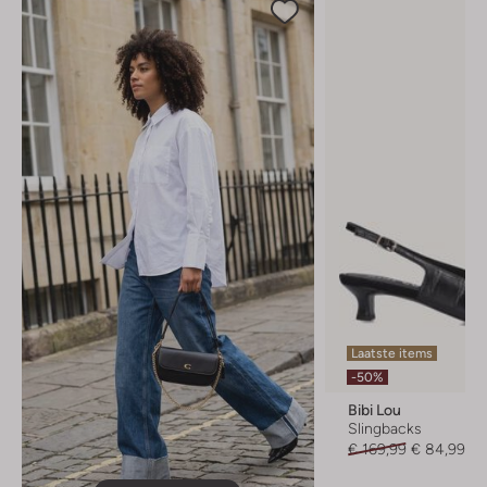
Laatste items
-50%
Bibi Lou
Slingbacks
€ 169,99
€ 84,99