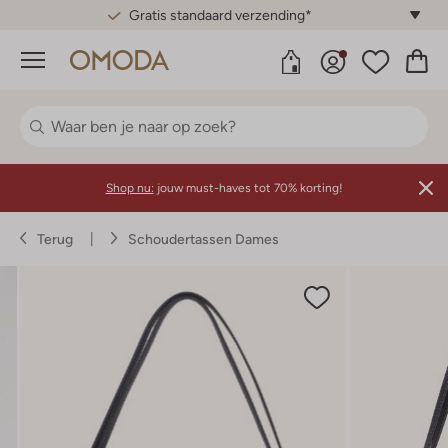
Gratis standaard verzending*
Menu
Shop nu:
jouw must-haves tot 70% korting!
Terug
Schoudertassen Dames