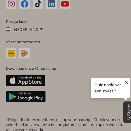
Omoda
Omoda
Omoda
Omoda
Omoda
Kies je land
Instagram
Facebook
TikTok
LinkedIn
YouTube
NEDERLAND
Kies
Verzendmethodes
je
Sluit
land
Nederland
België
(Nederlands)
Download onze Omoda app
Belgique
(Français)
Deutschland
*Dit geldt alleen voor items die op voorraad zijn. Check voor de
zekerheid de verwachte bezorgdatum bij het item op de website
of in je winkelmandje.