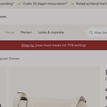
erzending*
Gratis 30 dagen retourneren*
Betaal achteraf met 
eren
Nieuw
Merken
Looks & inspiratie
Shop nu:
jouw must-haves tot 70% korting!
assen Dames