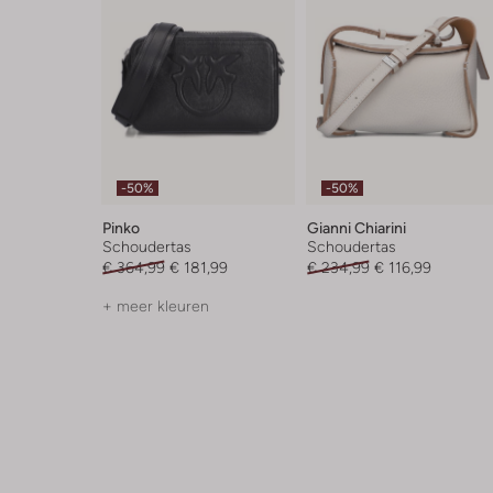
-50%
-50%
Pinko
Gianni Chiarini
Schoudertas
Schoudertas
€ 364,99
€ 181,99
€ 234,99
€ 116,99
+ meer kleuren