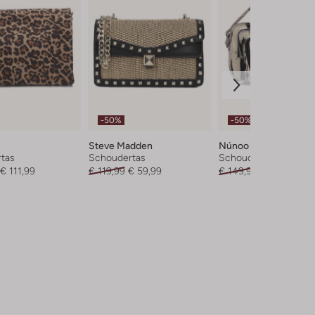
-50%
-50%
Steve Madden
Núnoo
tas
Schoudertas
Schoudertas
€ 111,99
€ 119,99
€ 59,99
€ 149,95
€ 74,99