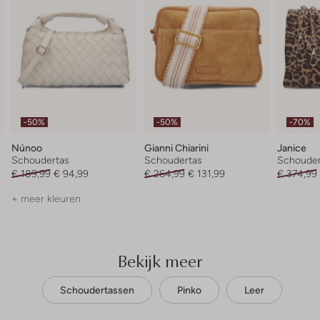
-50%
-50%
-70%
Núnoo
Gianni Chiarini
Janice
Schoudertas
Schoudertas
Schouder
€ 189,99
€ 94,99
€ 264,99
€ 131,99
€ 374,99
+ meer kleuren
Bekijk meer
Schoudertassen
Pinko
Leer