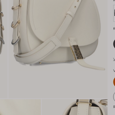
K
K
V
V
R