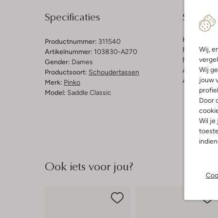
Specificaties
Samenst
Kleur:
Gebr
Productnummer:
311540
Wij, e
Materiaal b
Artikelnummer:
103830-A270
vergel
Materiaal b
Gender:
Dames
Wij ge
Afmetingen
Productsoort:
Schoudertassen
jouw v
Afneembaar
Merk:
Pinko
profie
Model:
Saddle Classic
Door o
cooki
Wil je
toeste
indie
Ook iets voor jou?
Coo