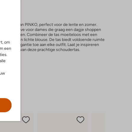
dertas van PINKO, perfect voor de lente en zomer.
is een must-have voor dames die graag een dagje shoppen
t park plannen. Combineer de tas moeiteloos met een
jeans en een lichte blouse. De tas biedt voldoende ruimte
rt, om
vleugje elegantie toe aan elke outfit. Laat je inspireren
om een
dloze design van deze prachtige schoudertas.
ies.
alle
ouw