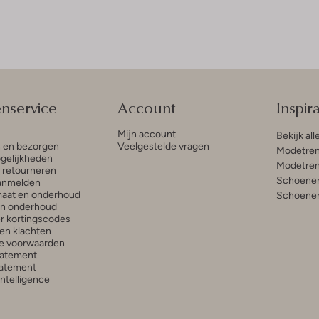
enservice
Account
Inspira
Mijn account
Bekijk all
n en bezorgen
Veelgestelde vragen
Modetren
gelijkheden
Modetren
n retourneren
Schoenen
anmelden
aat en onderhoud
Schoenen
en onderhoud
r kortingscodes
en klachten
e voorwaarden
tatement
atement
 Intelligence