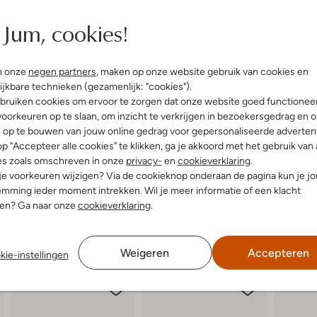
elling & Pasvorm
Omschrijving
Jum, cookies!
oken Wit
Ontdek de SADDLE CLASSIC schou
Deze stijlvolle lichte leren tas 
n onze
negen partners
, maken op onze website gebruik van cookies en
uitenkant:
Leer
of een ontspannen picknick in he
ijkbare technieken (gezamenlijk: "cookies").
innenkant:
Textiel
luchtige zomerjurk of een casual 
bruiken cookies om ervoor te zorgen dat onze website goed functionee
:
25 X 9 X 22
voor al je essentials en voegt een 
oorkeuren op te slaan, om inzicht te verkrijgen in bezoekersgedrag en 
 hengsel:
Nee
door de veelzijdigheid en het tij
l op te bouwen van jouw online gedrag voor gepersonaliseerde advertent
p "Accepteer alle cookies" te klikken, ga je akkoord met het gebruik van 
es zoals omschreven in onze
privacy-
en
cookieverklaring
.
 je voorkeuren wijzigen? Via de cookieknop onderaan de pagina kun je j
mming ieder moment intrekken. Wil je meer informatie of een klacht
nen? Ga naar onze
cookieverklaring
.
Weigeren
Accepteren
kie-instellingen