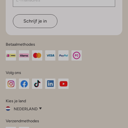
Schrijf je in
Betaalmethodes
Volg ons
Omoda
Omoda
Omoda
Omoda
Omoda
Kies je land
Instagram
Facebook
TikTok
LinkedIn
YouTube
NEDERLAND
Kies
Verzendmethodes
je
Sluit
land