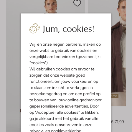
Jum, cookies!
Wij, en onze
negen partners
, maken op
onze website gebruik van cookies en
vergelijkbare technieken (gezamenlijk:
"cookies").
Wij gebruiken cookies om ervoor te
zorgen dat onze website goed
functioneert, om jouw voorkeuren op
te slaan, om inzicht te verkrijgen in
bezoekersgedrag en om een profiel op
Laatste items
te bouwen van jouw online gedrag voor
-40%
gepersonaliseerde advertenties. Door
Neo Noir
op "Accepteer alle cookies" te klikken,
Jack
ga je akkoord met het gebruik van alle
€ 119,99
€ 71,99
cookies zoals omschreven in onze
privacy-
en
cookieverklaring
.