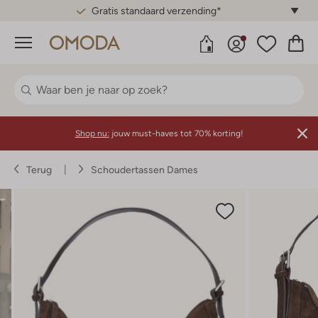
Gratis standaard verzending*
Menu
Shop nu:
jouw must-haves tot 70% korting!
Terug
Schoudertassen Dames