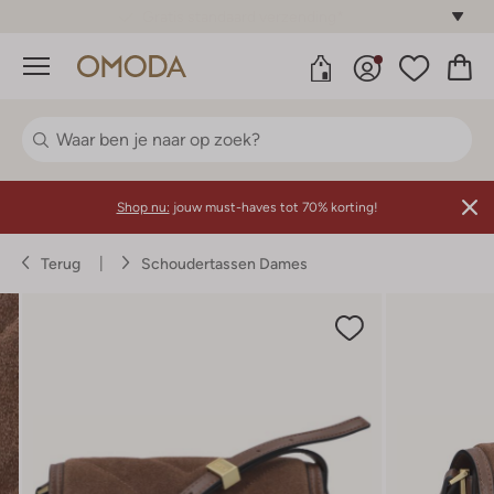
Gratis standaard verzending*
Menu
Shop nu:
jouw must-haves tot 70% korting!
Terug
Schoudertassen Dames