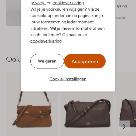
Top
privacy-
en
cookieverklaring
.
€ 79,99
€ 63,99
Wil je je voorkeuren wijzigen? Via de
cookieknop onderaan de pagina kun je
+ meer kleuren
Ontdek de look
jouw toestemming ieder moment
intrekken. Wil je meer informatie of een
klacht indienen? Ga naar onze
cookieverklaring
.
Ook iets voor jou?
Accepteren
Weigeren
Cookie-instellingen