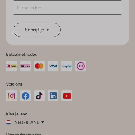
Schrijf je in
Betaalmethodes
Volg ons
Omoda
Omoda
Omoda
Omoda
Omoda
Kies je land
Instagram
Facebook
TikTok
LinkedIn
YouTube
NEDERLAND
Kies