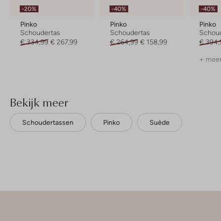
-20%
-40%
-40%
Pinko
Pinko
Pinko
Schoudertas
Schoudertas
Schou
€ 334,99
€ 267,99
€ 264,99
€ 158,99
€ 394,
+ meer
Bekijk meer
Schoudertassen
Pinko
Suède