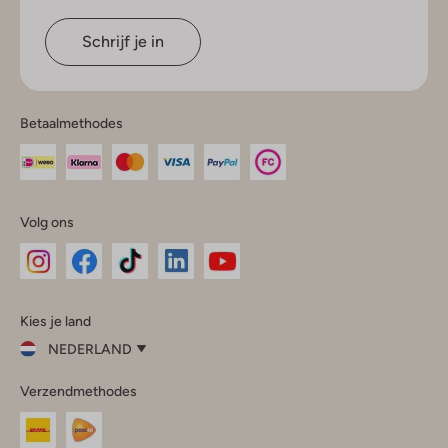
Schrijf je in
Betaalmethodes
Volg ons
Omoda
Omoda
Omoda
Omoda
Omoda
Kies je land
Instagram
Facebook
TikTok
LinkedIn
YouTube
NEDERLAND
Kies
Verzendmethodes
je
Sluit
land
Nederland