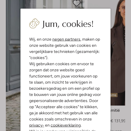
Jum, cookies!
Wij, en onze
negen partners
, maken op
onze website gebruik van cookies en
vergelijkbare technieken (gezamenlijk:
"cookies").
Wij gebruiken cookies om ervoor te
zorgen dat onze website goed
functioneert, om jouw voorkeuren op
te slaan, om inzicht te verkrijgen in
bezoekersgedrag en om een profiel op
te bouwen van jouw online gedrag voor
Laatste items
gepersonaliseerde advertenties. Door
-40%
op "Accepteer alle cookies" te klikken,
Haute L'amitié
ga je akkoord met het gebruik van alle
Blazer
cookies zoals omschreven in onze
€ 219,99
€ 131,99
privacy-
en
cookieverklaring
.
+ meer kleuren