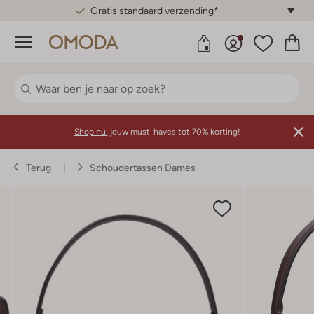
Gratis standaard verzending*
Menu
Shop nu:
jouw must-haves tot 70% korting!
Terug
Schoudertassen Dames