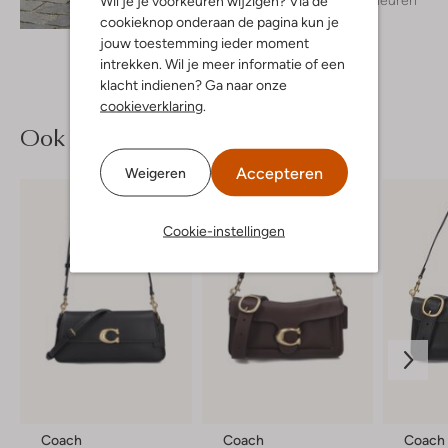
Wil je je voorkeuren wijzigen? Via de
Ontdek de look
cookieknop onderaan de pagina kun je
jouw toestemming ieder moment
intrekken. Wil je meer informatie of een
klacht indienen? Ga naar onze
cookieverklaring
.
Ook iets voor jou?
Accepteren
Weigeren
Cookie-instellingen
Coach
Coach
Coach