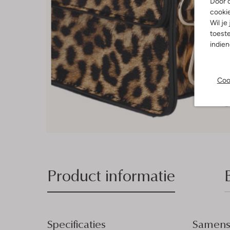
Door o
cooki
Wil je
toeste
indie
Coo
Product informatie
Specificaties
Samenst