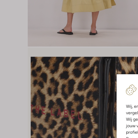
Wij, e
vergel
Wij ge
jouw v
profie