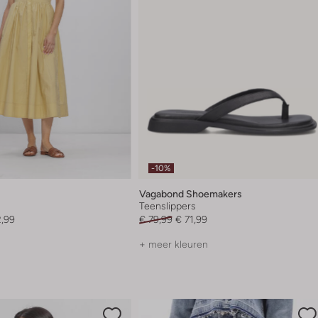
-10%
Vagabond Shoemakers
Teenslippers
2,99
€ 79,99
€ 71,99
+ meer kleuren