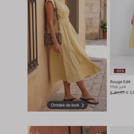
-30%
Rouge Edit
Midi jurk
€ 89,99
€ 6
Ontdek de look