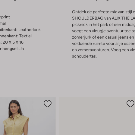
Ontdek de perfecte mix van stij
rprint
SHOULDERBAG van ALIX THE LABEL
mal
picknick in het park of een midda
uitenkant:
Leatherlook
voegt een vleugje avontuur toe aa
innenkant:
Textiel
zomerjurk of een casual jeans en 
:
20 X 5 X 16
voldoende ruimte voor al je essent
 hengsel:
Ja
en zomeravonturen. Voeg een vleug
schoudertas.