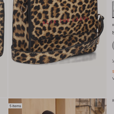
K
M
V
S
V
R
5 items