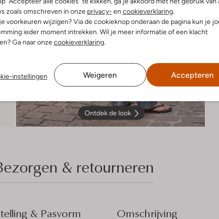
p "Accepteer alle cookies" te klikken, ga je akkoord met het gebruik van 
es zoals omschreven in onze
privacy-
en
cookieverklaring
.
 je voorkeuren wijzigen? Via de cookieknop onderaan de pagina kun je j
mming ieder moment intrekken. Wil je meer informatie of een klacht
nen? Ga naar onze
cookieverklaring
.
Weigeren
Accepteren
kie-instellingen
Ontdek de look
Bezorgen & retourneren
elling & Pasvorm
Omschrijving