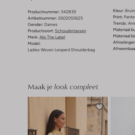
Kleur:
Bruin
Productnummer:
342839
Print:
Pante
Artikelnummer:
2602055625
Trends:
Ani
Gender:
Dames
Materiaal b
Productsoort:
Schoudertassen
Materiaal b
Merk:
Alix The Label
Afmetingen
Model:
Afneembaar
Ladies Woven Leopard Shoulderbag
Maak je
look compleet