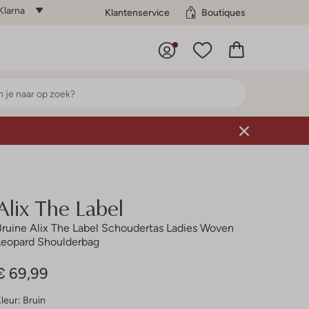
Klarna
Klantenservice
Boutiques
Alix The Label
Bruine Alix The Label Schoudertas Ladies Woven
Leopard Shoulderbag
€ 69,99
leur:
Bruin