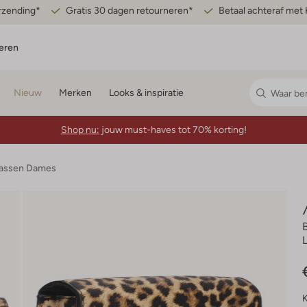
erzending*
Gratis 30 dagen retourneren*
Betaal achteraf met 
eren
Nieuw
Merken
Looks & inspiratie
Shop nu:
jouw must-haves tot 70% korting!
assen Dames
K