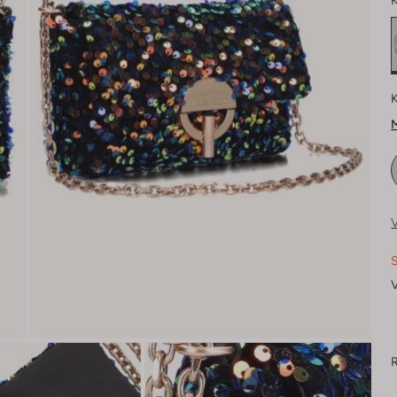
K
K
M
V
S
V
R