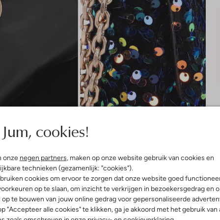
Jum, cookies!
n onze
negen partners
, maken op onze website gebruik van cookies en
ijkbare technieken (gezamenlijk: "cookies").
bruiken cookies om ervoor te zorgen dat onze website goed functionee
Bezorgen & retourneren
oorkeuren op te slaan, om inzicht te verkrijgen in bezoekersgedrag en 
l op te bouwen van jouw online gedrag voor gepersonaliseerde advertent
p "Accepteer alle cookies" te klikken, ga je akkoord met het gebruik van 
es zoals omschreven in onze
privacy-
en
cookieverklaring
.