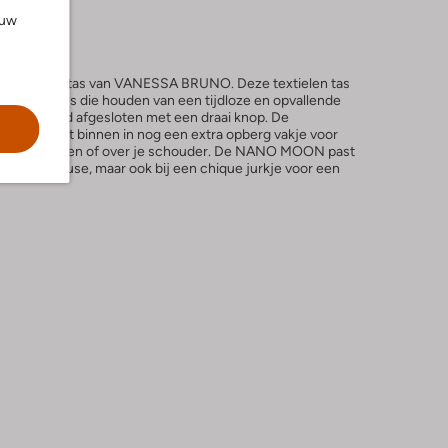
ouw
N schoudertas van VANESSA BRUNO. Deze textielen tas
ect voor dames die houden van een tijdloze en opvallende
ent en word afgesloten met een draai knop. De
iel en heeft binnen in nog een extra opberg vakje voor
ssbody te dragen of over je schouder. De NANO MOON past
en witte blouse, maar ook bij een chique jurkje voor een