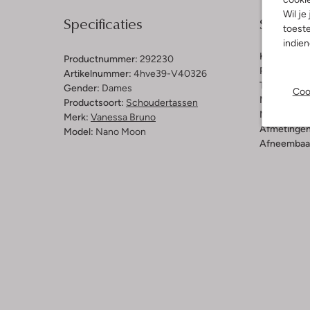
Wil je
Specificaties
Samenst
toeste
indie
Kleur:
Bron
Productnummer:
292230
Print:
Glitte
Artikelnummer:
4hve39-V40326
Trends:
Par
Gender:
Dames
Coo
Materiaal b
Productsoort:
Schoudertassen
Materiaal b
Merk:
Vanessa Bruno
Afmetingen
Model:
Nano Moon
Afneembaar