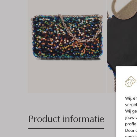
Wij, e
vergel
Wij ge
Product informatie
jouw v
profie
Door o
cooki