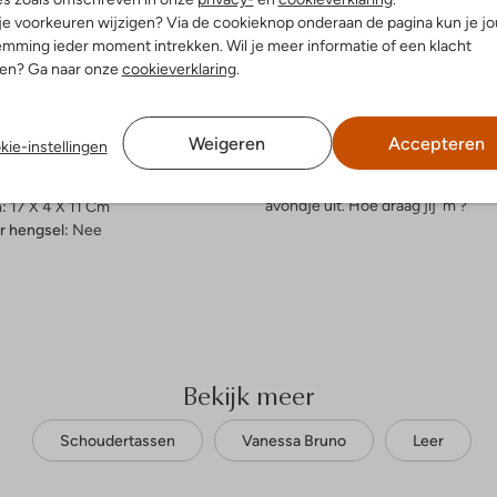
 je voorkeuren wijzigen? Via de cookieknop onderaan de pagina kun je j
elling & Pasvorm
Omschrijving
mming ieder moment intrekken. Wil je meer informatie of een klacht
nen? Ga naar onze
cookieverklaring
.
s
Ontdek de stijlvolle NANO MOO
met kleurrijke pailletten is perf
r
look. De tas heeft één compartim
ty
Weigeren
Accepteren
kie-instellingen
binnenvoering is gemaakt van text
uitenkant:
Leer
kleine spulletjes. De tas is cro
innenkant:
Textiel
perfect bij een casual jeans en e
avondje uit. Hoe draag jij 'm ?
:
17 X 4 X 11 Cm
 hengsel:
Nee
Bekijk meer
Schoudertassen
Vanessa Bruno
Leer