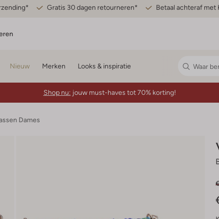
erzending*
Gratis 30 dagen retourneren*
Betaal achteraf met 
eren
Nieuw
Merken
Looks & inspiratie
Shop nu:
jouw must-haves tot 70% korting!
assen Dames