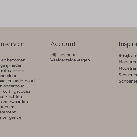
enservice
Account
Inspira
Mijn account
Bekijk all
n en bezorgen
Veelgestelde vragen
Modetren
gelijkheden
Modetren
n retourneren
Schoenen
anmelden
aat en onderhoud
Schoenen
en onderhoud
r kortingscodes
en klachten
e voorwaarden
tatement
atement
 Intelligence