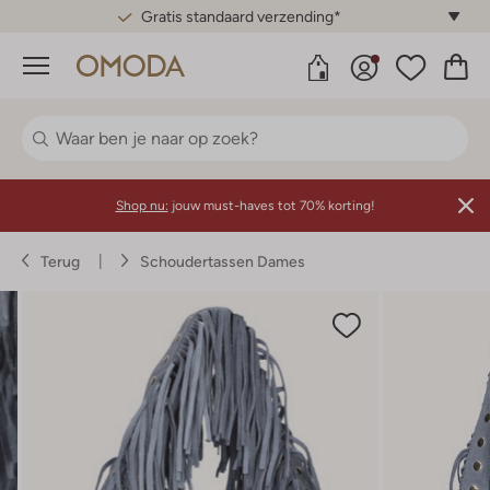
Gratis standaard verzending*
Menu
Shop nu:
jouw must-haves tot 70% korting!
Terug
Schoudertassen Dames