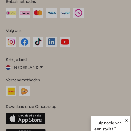
Betaalmethodes
Volg ons
Omoda
Omoda
Omoda
Omoda
Omoda
Kies je land
Instagram
Facebook
TikTok
LinkedIn
YouTube
NEDERLAND
Kies
Verzendmethodes
je
Sluit
land
Nederland
België
(Nederlands)
Download onze Omoda app
Belgique
(Français)
Deutschland