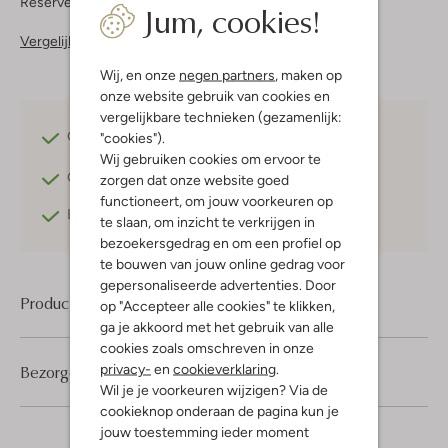
Reserveer direct in een van onze 37 boutiques
Jum, cookies!
Vergelijkbare items
Wij, en onze
negen partners
, maken op
onze website gebruik van cookies en
vergelijkbare technieken (gezamenlijk:
Gratis verzending
vanaf €75,-
"cookies").
Wij gebruiken cookies om ervoor te
Gratis retourneren
binnen 30 dagen*
zorgen dat onze website goed
functioneert, om jouw voorkeuren op
Betaal achteraf
met Klarna
te slaan, om inzicht te verkrijgen in
bezoekersgedrag en om een profiel op
te bouwen van jouw online gedrag voor
gepersonaliseerde advertenties. Door
Product informatie
op "Accepteer alle cookies" te klikken,
ga je akkoord met het gebruik van alle
cookies zoals omschreven in onze
privacy-
en
cookieverklaring
.
Bezorgen & retourneren
Wil je je voorkeuren wijzigen? Via de
cookieknop onderaan de pagina kun je
jouw toestemming ieder moment