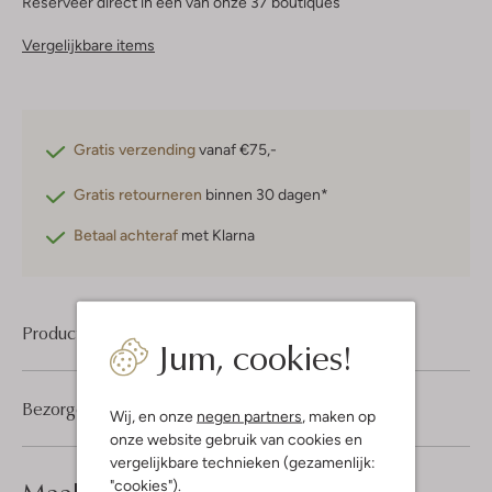
Reserveer direct in een van onze 37 boutiques
Vergelijkbare items
Gratis verzending
vanaf €75,-
Gratis retourneren
binnen 30 dagen*
Betaal achteraf
met Klarna
Product informatie
Jum, cookies!
Bezorgen & retourneren
Wij, en onze
negen partners
, maken op
onze website gebruik van cookies en
vergelijkbare technieken (gezamenlijk:
look compleet
"cookies").