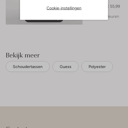
Top
€ 69,99
€ 55,99
Cookie-instellingen
+ meer kleuren
Ontdek de look
Bekijk meer
Schoudertassen
Guess
Polyester