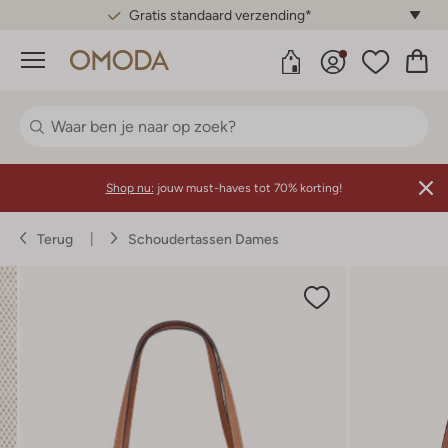
Gratis standaard verzending*
Menu
Shop nu:
jouw must-haves tot 70% korting!
Terug
Schoudertassen Dames