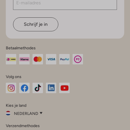
Schrijf je in
Betaalmethodes
Volg ons
Omoda
Omoda
Omoda
Omoda
Omoda
Kies je land
Instagram
Facebook
TikTok
LinkedIn
YouTube
NEDERLAND
Kies
Verzendmethodes
je
Sluit