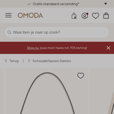
Gratis standaard verzending*
Menu
Shop nu:
jouw must-haves tot 70% korting!
Terug
Schoudertassen Dames