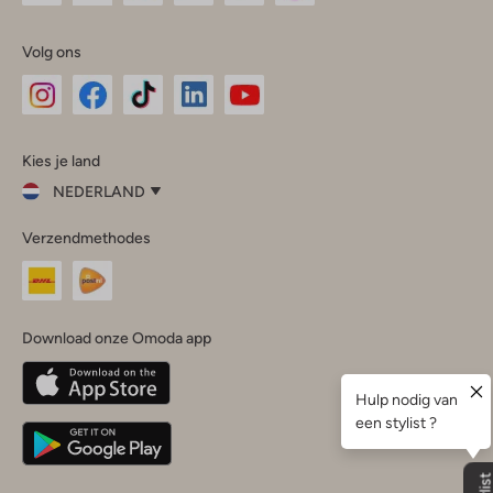
Volg ons
Omoda
Omoda
Omoda
Omoda
Omoda
Kies je land
Instagram
Facebook
TikTok
LinkedIn
YouTube
NEDERLAND
Kies
Verzendmethodes
je
Sluit
land
Nederland
België
(Nederlands)
Download onze Omoda app
Belgique
(Français)
Deutschland