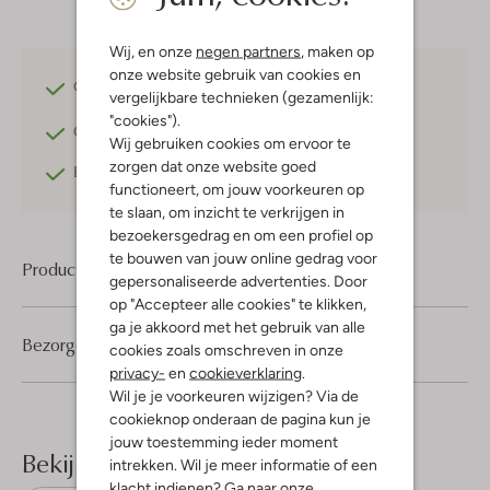
Wij, en onze
negen partners
, maken op
onze website gebruik van cookies en
Gratis verzending
vanaf €75,-
vergelijkbare technieken (gezamenlijk:
"cookies").
Gratis retourneren
binnen 30 dagen*
Wij gebruiken cookies om ervoor te
zorgen dat onze website goed
Betaal achteraf
met Klarna
functioneert, om jouw voorkeuren op
te slaan, om inzicht te verkrijgen in
bezoekersgedrag en om een profiel op
te bouwen van jouw online gedrag voor
Product informatie
gepersonaliseerde advertenties. Door
op "Accepteer alle cookies" te klikken,
ga je akkoord met het gebruik van alle
Bezorgen & retourneren
cookies zoals omschreven in onze
privacy-
en
cookieverklaring
.
Wil je je voorkeuren wijzigen? Via de
cookieknop onderaan de pagina kun je
jouw toestemming ieder moment
Bekijk meer
intrekken. Wil je meer informatie of een
klacht indienen? Ga naar onze