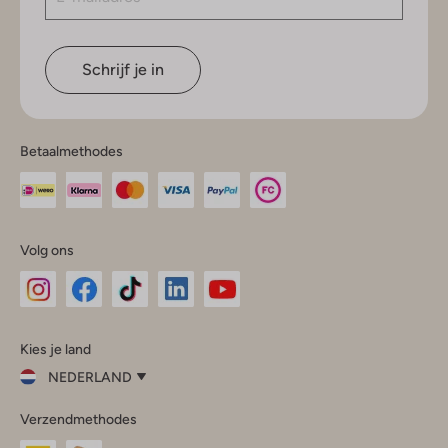
Schrijf je in
Betaalmethodes
Volg ons
Omoda
Omoda
Omoda
Omoda
Omoda
Kies je land
Instagram
Facebook
TikTok
LinkedIn
YouTube
NEDERLAND
Kies
Verzendmethodes
je
Sluit
land