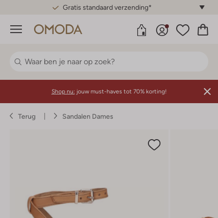
Gratis standaard verzending*
Menu
Shop nu:
jouw must-haves tot 70% korting!
Terug
Sandalen Dames