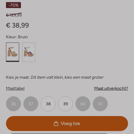
Sterren
-70%
€ 129,95
€ 38,99
Kleur:
Bruin
Kies je maat:
Dit item valt klein, kies een maat groter
Maattabel
Maat uitverkocht?
36
37
38
39
40
41
Voeg toe