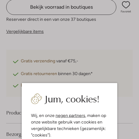
Bekijk voorraad in boutiques
Favoriet
Reserveer direct in een van onze 37 boutiques
Vergelijkbare items
Gratis verzending
vanaf €75,-
Gratis retourneren
binnen 30 dagen*
Betaal achteraf
met Klarna
Jum, cookies!
Product informatie
Wij, en onze
negen partners
, maken op
onze website gebruik van cookies en
vergelijkbare technieken (gezamenlijk:
Bezorgen & retourneren
"cookies").