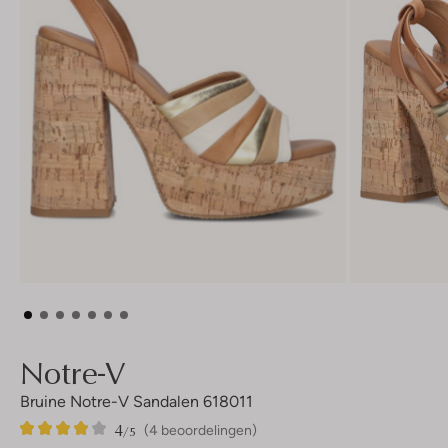
Notre-V
Bruine Notre-V Sandalen 618011
4
4
4
/5
(4 beoordelingen)