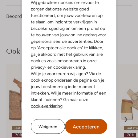
Wij gebruiken cookies om ervoor te
zorgen dat onze website goed
4
4
Beoordelingen
functioneert, om jouw voorkeuren op
(4)
4
/5
Sterren
te slaan, om inzicht te verkrijgen in
bezoekersgedrag en om een profiel op
te bouwen van jouw online gedrag voor
gepersonaliseerde advertenties. Door
op "Accepteer alle cookies" te klikken,
Ook iets voor jou?
ga je akkoord met het gebruik van alle
cookies zoals omschreven in onze
privacy-
en
cookieverklaring
.
Wil je je voorkeuren wijzigen? Via de
cookieknop onderaan de pagina kun je
jouw toestemming ieder moment
intrekken. Wil je meer informatie of een
klacht indienen? Ga naar onze
cookieverklaring
.
Accepteren
Weigeren
Laatste maten
Laatst
-70%
-70%
-70%