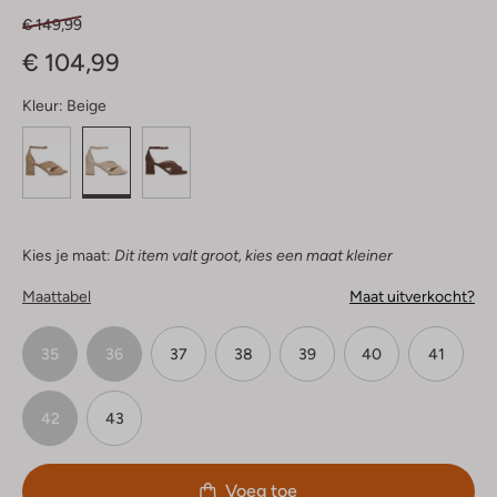
€ 149,99
€ 104,99
Kleur:
Beige
Kies je maat:
Dit item valt groot, kies een maat kleiner
Maattabel
Maat uitverkocht?
35
36
37
38
39
40
41
42
43
Voeg toe