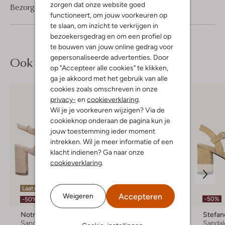
zorgen dat onze website goed
Bezorgen & retourneren
functioneert, om jouw voorkeuren op
te slaan, om inzicht te verkrijgen in
bezoekersgedrag en om een profiel op
te bouwen van jouw online gedrag voor
gepersonaliseerde advertenties. Door
Ook iets voor jou?
op "Accepteer alle cookies" te klikken,
ga je akkoord met het gebruik van alle
cookies zoals omschreven in onze
privacy-
en
cookieverklaring
.
Wil je je voorkeuren wijzigen? Via de
cookieknop onderaan de pagina kun je
jouw toestemming ieder moment
intrekken. Wil je meer informatie of een
klacht indienen? Ga naar onze
cookieverklaring
.
Laatste maten
Laatste item
Accepteren
Weigeren
-50%
-50%
-50%
Notre-V
Notre-V
Stefan
Sandalen met hak
Sandalen met hak
Sandal