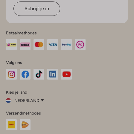
Schrijf je in
Betaalmethodes
Volg ons
Omoda
Omoda
Omoda
Omoda
Omoda
Kies je land
Instagram
Facebook
TikTok
LinkedIn
YouTube
NEDERLAND
Kies
Verzendmethodes
je
Sluit
land
Nederland