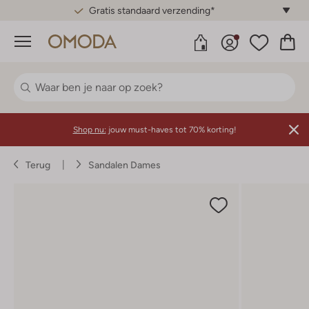
Gratis standaard verzending*
Menu
Shop nu:
jouw must-haves tot 70% korting!
Terug
Sandalen Dames