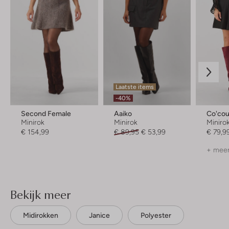
Laatste items
-40%
Second Female
Aaiko
Co'cou
Minirok
Minirok
Miniro
€ 154,99
€ 89,95
€ 53,99
€ 79,9
+ meer
Bekijk meer
Midirokken
Janice
Polyester