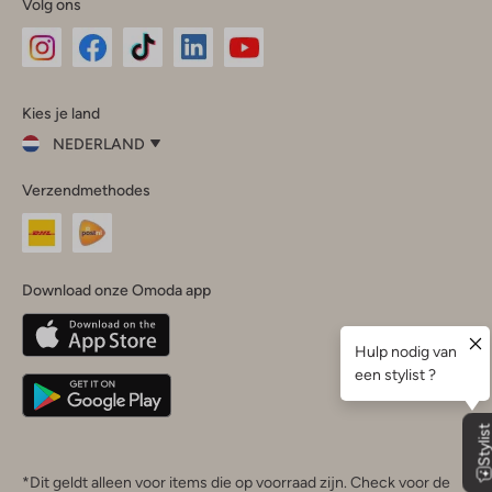
Volg ons
Omoda
Omoda
Omoda
Omoda
Omoda
Kies je land
Instagram
Facebook
TikTok
LinkedIn
YouTube
NEDERLAND
Kies
Verzendmethodes
je
Sluit
land
Nederland
België
(Nederlands)
Download onze Omoda app
Belgique
(Français)
Deutschland
*Dit geldt alleen voor items die op voorraad zijn. Check voor de