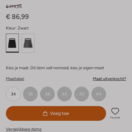
€ 174,95
€ 86,99
Kleur:
Zwart
Kies je maat:
Dit item valt normaal, kies je eigen maat
Maattabel
Maat uitverkocht?
34
36
38
40
42
44
Voeg toe
Favoriet
Vergelijkbare items