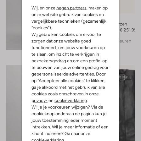
Wij, en onze
negen partners
, maken op
-30%
onze website gebruik van cookies en
Toral
vergelijkbare technieken (gezamenlijk:
Hoge laarzen
"cookies").
€ 359,99
€ 251,99
Wij gebruiken cookies om ervoor te
zorgen dat onze website goed
+ meer kleuren
Ontdek de look
functioneert, om jouw voorkeuren op
te slaan, om inzicht te verkrijgen in
bezoekersgedrag en om een profiel op
te bouwen van jouw online gedrag voor
gepersonaliseerde advertenties. Door
op "Accepteer alle cookies" te klikken,
ga je akkoord met het gebruik van alle
cookies zoals omschreven in onze
privacy-
en
cookieverklaring
.
Wil je je voorkeuren wijzigen? Via de
cookieknop onderaan de pagina kun je
jouw toestemming ieder moment
intrekken. Wil je meer informatie of een
klacht indienen? Ga naar onze
cookieverklaring
.