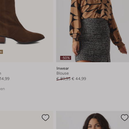
em
-50%
Inwear
n
Blouse
114,99
€ 89,95
€ 44,99
ren