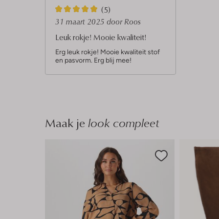
5
(5)
S
31 maart 2025
door Roos
t
Leuk rokje! Mooie kwaliteit!
e
Erg leuk rokje! Mooie kwaliteit stof
en pasvorm. Erg blij mee!
r
r
e
n
Maak je
look compleet