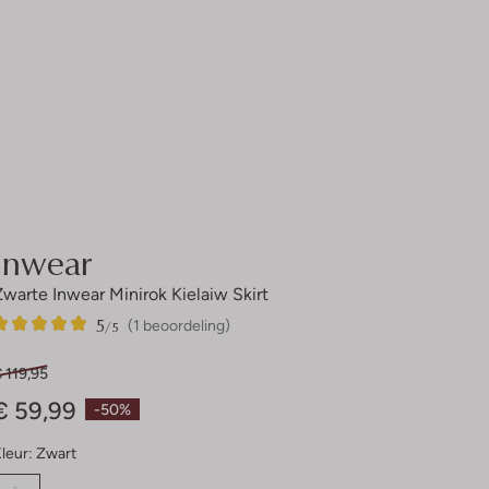
Inwear
Zwarte Inwear Minirok Kielaiw Skirt
5
1
5
/5
(1 beoordeling)
Sterren
 119,95
€ 59,99
-50%
leur:
Zwart