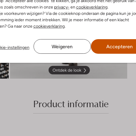
p "Accepteer alle cookies" te klikken, ga je akkoord met het gebruik van 
es zoals omschreven in onze
privacy-
en
cookieverklaring
.
 je voorkeuren wijzigen? Via de cookieknop onderaan de pagina kun je j
mming ieder moment intrekken. Wil je meer informatie of een klacht
nen? Ga naar onze
cookieverklaring
.
Weigeren
Accepteren
kie-instellingen
Ontdek de look
Product informatie