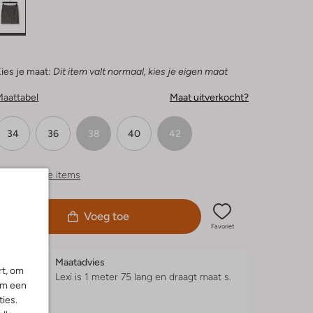
ies je maat:
Dit item valt normaal, kies je eigen maat
Maattabel
Maat uitverkocht?
34
36
38
40
42
ergelijkbare items
Voeg toe
Favoriet
Maatadvies
rt, om
Lexi is 1 meter 75 lang en draagt maat s.
om een
ies.