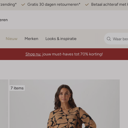
erzending*
Gratis 30 dagen retourneren*
Betaal achteraf met 
eren
Nieuw
Merken
Looks & inspiratie
Shop nu:
jouw must-haves tot 70% korting!
7 items