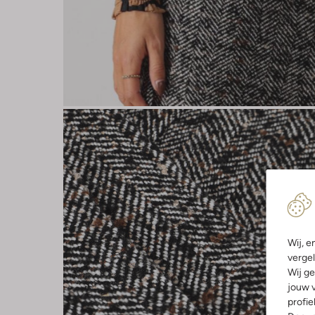
Wij, e
vergel
Wij ge
jouw v
profie