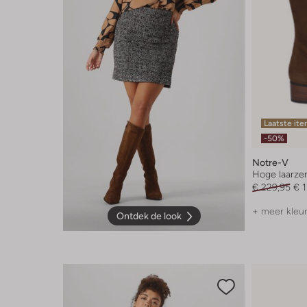
Laatste it
-50%
Notre-V
Hoge laarze
€ 229,95
€ 
+ meer kleu
Ontdek de look