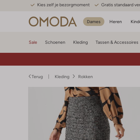
Kies zelf je bezorgmoment
Gratis standaard v
Dames
Heren
Kind
Sale
Schoenen
Kleding
Tassen & Accessoires
Terug
Kleding
Rokken