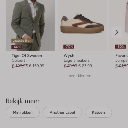
Laatste item
-70%
-50%
-60%
Tiger Of Sweden
Wysh
Favori
Colbert
Lage sneakers
Jumpsu
€ 399,95
€ 159,99
€ 79,99
€ 23,99
€ 91,9
+ meer kleuren
Bekijk meer
Minirokken
Another Label
Katoen