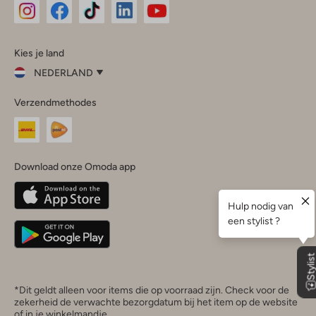
Omoda
Omoda
Omoda
Omoda
Omoda
Kies je land
Instagram
Facebook
TikTok
LinkedIn
YouTube
NEDERLAND
Kies
Verzendmethodes
je
Sluit
land
Nederland
België
(Nederlands)
Download onze Omoda app
Belgique
(Français)
Deutschland
*Dit geldt alleen voor items die op voorraad zijn. Check voor de
zekerheid de verwachte bezorgdatum bij het item op de website
of in je winkelmandje.