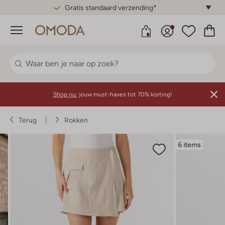
Gratis standaard verzending*
Menu
Shop nu:
jouw must-haves tot 70% korting!
Terug
Rokken
6 items