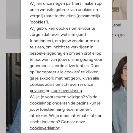
Wij, en onze
negen partners
, maken op
onze website gebruik van cookies en
Laatste items
vergelijkbare technieken (gezamenlijk:
-60%
"cookies").
Another Label
Wij gebruiken cookies om ervoor te
Blouse
Ontdek de look
zorgen dat onze website goed
€ 99,99
€ 39,99
functioneert, om jouw voorkeuren op
te slaan, om inzicht te verkrijgen in
bezoekersgedrag en om een profiel op
te bouwen van jouw online gedrag voor
gepersonaliseerde advertenties. Door
op "Accepteer alle cookies" te klikken,
ga je akkoord met het gebruik van alle
cookies zoals omschreven in onze
privacy-
en
cookieverklaring
.
Wil je je voorkeuren wijzigen? Via de
cookieknop onderaan de pagina kun je
jouw toestemming ieder moment
intrekken. Wil je meer informatie of een
klacht indienen? Ga naar onze
cookieverklaring
.