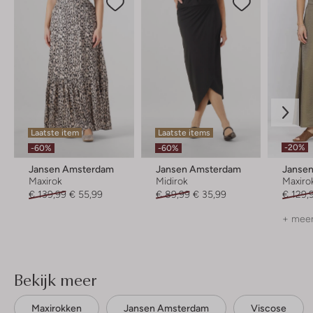
Laatste item
Laatste items
-20%
-60%
-60%
Jansen Amsterdam
Jansen Amsterdam
Janse
Maxirok
Midirok
Maxiro
€ 139,99
€ 55,99
€ 89,99
€ 35,99
€ 129,
+ meer
Bekijk meer
Maxirokken
Jansen Amsterdam
Viscose