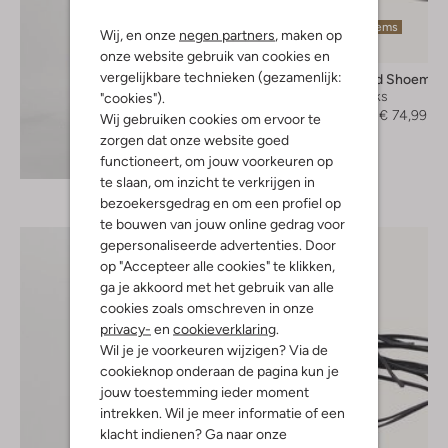
Laatste items
Wij, en onze
negen partners
, maken op
-50%
onze website gebruik van cookies en
vergelijkbare technieken (gezamenlijk:
Vagabond Shoemak
Slingbacks
"cookies").
€ 149,99
€ 74,99
Wij gebruiken cookies om ervoor te
zorgen dat onze website goed
Ontdek de look
functioneert, om jouw voorkeuren op
te slaan, om inzicht te verkrijgen in
bezoekersgedrag en om een profiel op
te bouwen van jouw online gedrag voor
gepersonaliseerde advertenties. Door
op "Accepteer alle cookies" te klikken,
ga je akkoord met het gebruik van alle
cookies zoals omschreven in onze
privacy-
en
cookieverklaring
.
Wil je je voorkeuren wijzigen? Via de
cookieknop onderaan de pagina kun je
jouw toestemming ieder moment
intrekken. Wil je meer informatie of een
klacht indienen? Ga naar onze