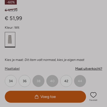
-60%
€ 129,99
€ 51,99
Kleur:
Wit
Kies je maat:
Dit item valt normaal, kies je eigen maat
Maattabel
Maat uitverkocht?
34
36
38
40
42
44
Voeg toe
Favoriet