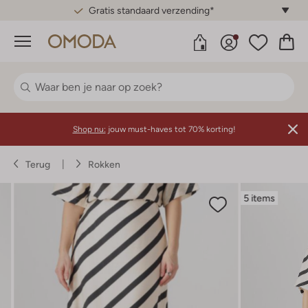
Gratis standaard verzending*
Menu
Shop nu:
jouw must-haves tot 70% korting!
Terug
Rokken
5 items