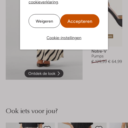
cookieverklaring
.
Accepteren
Weigeren
Laatste item
Cookie-instellingen
-50%
Notre-V
Pumps
€ 129,99
€ 64,99
Ontdek de look
Ook iets voor jou?