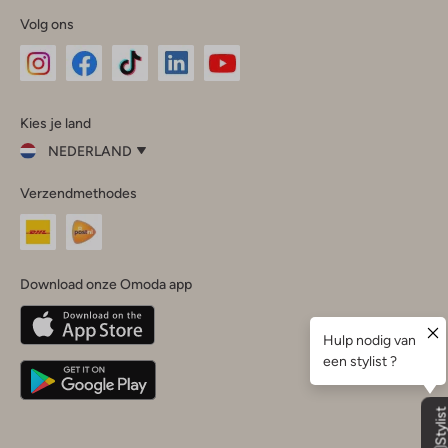
Volg ons
Omoda
Omoda
Omoda
Omoda
Omoda
Kies je land
Instagram
Facebook
TikTok
LinkedIn
YouTube
NEDERLAND
Kies
Verzendmethodes
je
Sluit
land
Nederland
België
(Nederlands)
Download onze Omoda app
Belgique
(Français)
Deutschland