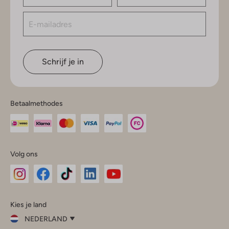
Schrijf je in
Betaalmethodes
Volg ons
Omoda
Omoda
Omoda
Omoda
Omoda
Kies je land
Instagram
Facebook
TikTok
LinkedIn
YouTube
NEDERLAND