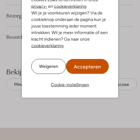
privacy-
en
cookieverklaring
.
Wil je je voorkeuren wijzigen? Via de
Bezorgen & retourneren
cookieknop onderaan de pagina kun je
jouw toestemming ieder moment
intrekken. Wil je meer informatie of een
1
5
Beoordelingen
(1)
5
/5
klacht indienen? Ga naar onze
Sterren
cookieverklaring
.
Accepteren
Weigeren
Bekijk meer
Cookie-instellingen
Minirokken
Refined Department
Viscose