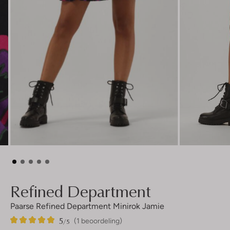
Refined Department
Paarse Refined Department Minirok Jamie
5
1
5
/5
(1 beoordeling)