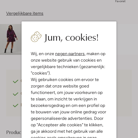
Favoriet
Vergelijkbare items
Maatadvies
Jum, cookies!
Zohra is 1 meter 70 lang en draagt maat s.
Wij, en onze
negen partners
, maken op
onze website gebruik van cookies en
vergelijkbare technieken (gezamenlijk:
"cookies").
Wij gebruiken cookies om ervoor te
Gratis verzending
vanaf €75,-
zorgen dat onze website goed
functioneert, om jouw voorkeuren op
Gratis retourneren
binnen 30 dagen*
te slaan, om inzicht te verkrijgen in
Betaal achteraf
met Klarna
bezoekersgedrag en om een profiel op
te bouwen van jouw online gedrag voor
gepersonaliseerde advertenties. Door
op "Accepteer alle cookies" te klikken,
ga je akkoord met het gebruik van alle
Product informatie
cookies zoals omschreven in onze