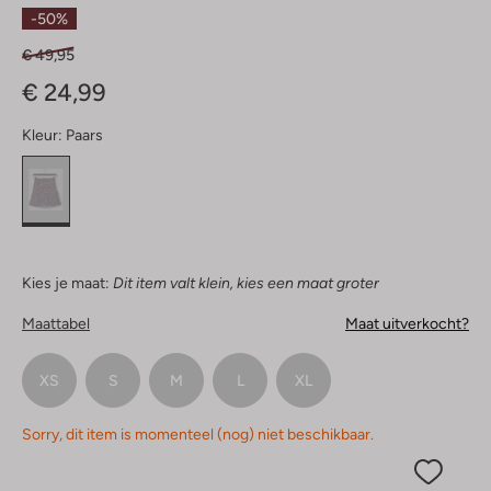
Sterren
-50%
€ 49,95
€ 24,99
Kleur:
Paars
Kies je maat:
Dit item valt klein, kies een maat groter
Maattabel
Maat uitverkocht?
XS
S
M
L
XL
Sorry, dit item is momenteel (nog) niet beschikbaar.