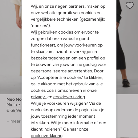
Wij, en onze
negen partners
, maken op
onze website gebruik van cookies en
vergelijkbare technieken (gezamenlijk:
"cookies").
Wij gebruiken cookies om ervoor te
zorgen dat onze website goed
functioneert, om jouw voorkeuren op
te slaan, om inzicht te verkrijgen in
bezoekersgedrag en om een profiel op
te bouwen van jouw online gedrag voor
gepersonaliseerde advertenties. Door
op "Accepteer alle cookies" te klikken,
ga je akkoord met het gebruik van alle
-50%
cookies zoals omschreven in onze
privacy-
en
cookieverklaring
.
Neo Noir
Neo Noir
Wil je je voorkeuren wijzigen? Via de
Midirok
Midirok
cookieknop onderaan de pagina kun je
€ 69,99
€ 69,95
€ 34,99
jouw toestemming ieder moment
+ meer kleuren
+ meer kleuren
intrekken. Wil je meer informatie of een
klacht indienen? Ga naar onze
cookieverklaring
.