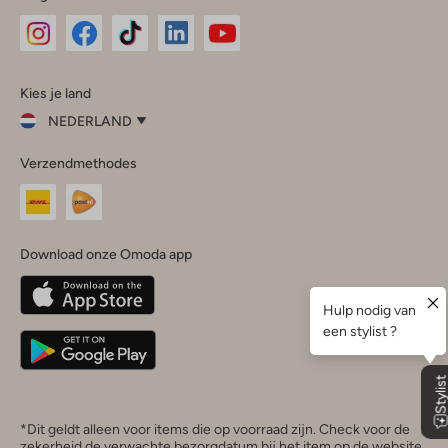
Omoda
Omoda
Omoda
Omoda
Omoda
Kies je land
Instagram
Facebook
TikTok
LinkedIn
YouTube
NEDERLAND
Kies
Verzendmethodes
je
Sluit
land
Nederland
België
(Nederlands)
Download onze Omoda app
Belgique
(Français)
Deutschland
*Dit geldt alleen voor items die op voorraad zijn. Check voor de
zekerheid de verwachte bezorgdatum bij het item op de website