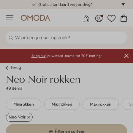
Gratis standaard verzending*
Menu
Shop nu:
jouw must-haves tot 70% korting!
Terug
Neo Noir rokken
49 items
Minirokken
Midirokken
Maxirokken
S
Neo Noir
Filter en sorteer