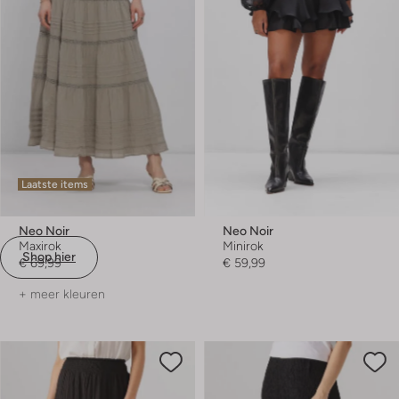
Laatste items
Neo Noir
Neo Noir
Maxirok
Minirok
Shop hier
€ 69,99
€ 59,99
+ meer kleuren