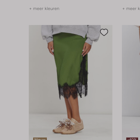
+ meer kleuren
+ meer k
Nieuw
-40%