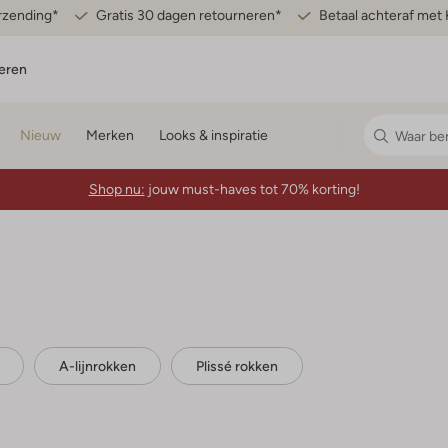
erzending*
Gratis 30 dagen retourneren*
Betaal achteraf met 
eren
Nieuw
Merken
Looks & inspiratie
Shop nu:
jouw must-haves tot 70% korting!
A-lijnrokken
Plissé rokken