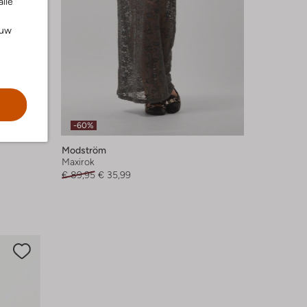
alle
ouw
-60%
Modström
Maxirok
€ 89,95
€ 35,99