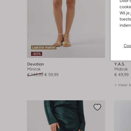
Door o
cooki
Wil je
toeste
indie
Coo
Laatste maten
-60%
Devotion
Y.a.s.
Minirok
Midirok
€ 149,99
€ 59,99
€ 49,99
+ meer k