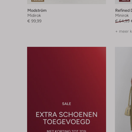
Modström
Refined 
Midirok
Minirok
€ 99,99
€ 64,99
+ meer k