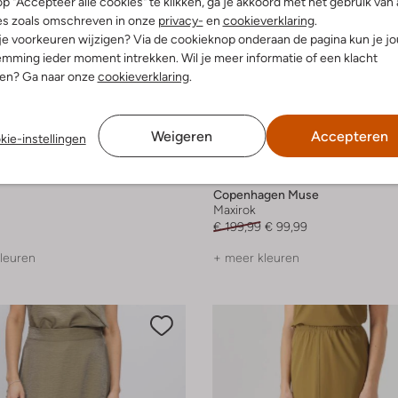
p "Accepteer alle cookies" te klikken, ga je akkoord met het gebruik van 
es zoals omschreven in onze
privacy-
en
cookieverklaring
.
 je voorkeuren wijzigen? Via de cookieknop onderaan de pagina kun je j
mming ieder moment intrekken. Wil je meer informatie of een klacht
nen? Ga naar onze
cookieverklaring
.
Weigeren
Accepteren
kie-instellingen
-50%
Copenhagen Muse
Maxirok
€ 199,99
€ 99,99
leuren
+ meer kleuren