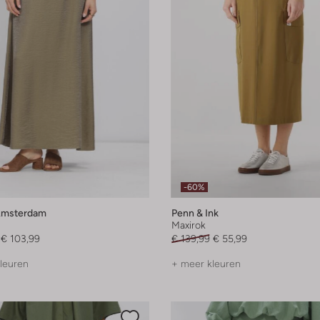
-60%
Amsterdam
Penn & Ink
Maxirok
€ 103,99
€ 139,99
€ 55,99
leuren
+ meer kleuren