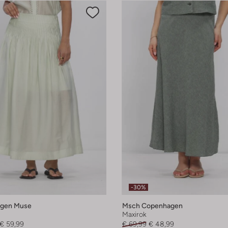
-30%
gen Muse
Msch Copenhagen
Maxirok
€ 59,99
€ 69,99
€ 48,99