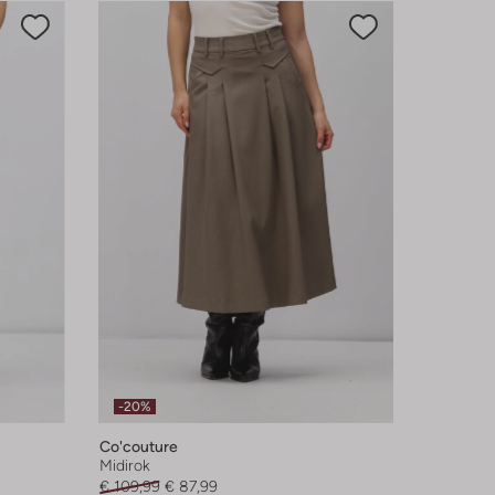
-20%
Co'couture
Midirok
€ 109,99
€ 87,99