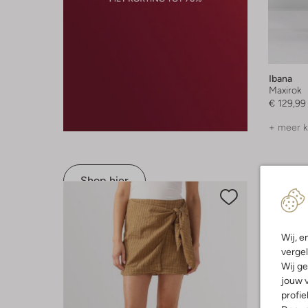
Ibana
Maxirok
€ 129,99
+ meer k
Shop hier
Wij, e
vergel
Wij ge
jouw v
profie