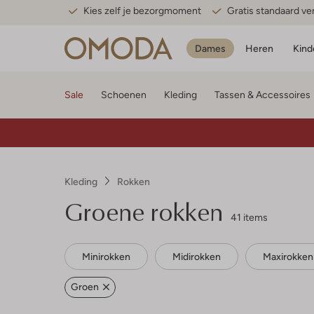
Kies zelf je bezorgmoment
Gratis standaard v
Dames
Heren
Kind
Sale
Schoenen
Kleding
Tassen & Accessoires
Kleding
Rokken
Groene rokken
41 items
Minirokken
Midirokken
Maxirokken
Groen