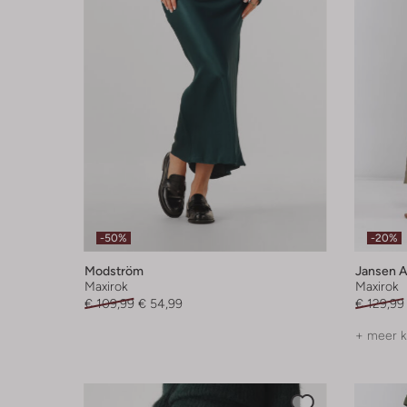
-50%
-20%
Modström
Jansen 
Maxirok
Maxirok
€ 109,99
€ 54,99
€ 129,99
+ meer k