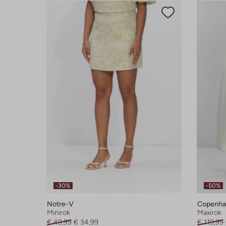
-30%
-50%
Notre-V
Copenha
Minirok
Maxirok
€ 49,99
€ 34,99
€ 119,99