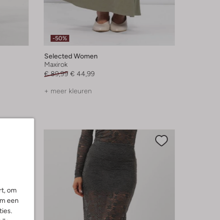
-50%
Selected Women
Maxirok
€ 89,99
€ 44,99
+ meer kleuren
rt, om
om een
ies.