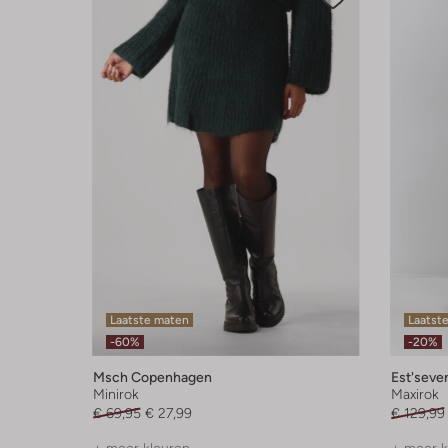
Laatste maten
Laatste
-60%
-20%
Msch Copenhagen
Est'seve
Minirok
Maxirok
€ 69,95
€ 27,99
€ 129,99
+ meer kleuren
+ meer k