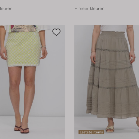
leuren
+ meer kleuren
Laatste items