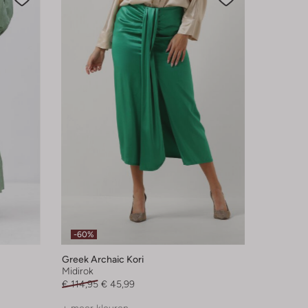
-60%
Greek Archaic Kori
Midirok
€ 114,95
€ 45,99
+ meer kleuren