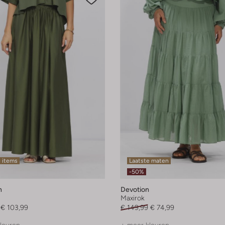
 items
Laatste maten
-50%
n
Devotion
Maxirok
€ 103,99
€ 149,99
€ 74,99
leuren
+ meer kleuren