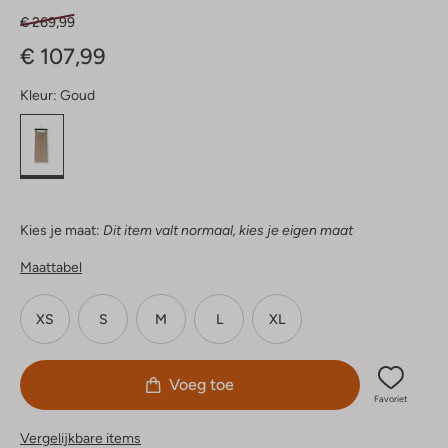
€ 269,99
€ 107,99
Kleur:
Goud
Kies je maat:
Dit item valt normaal, kies je eigen maat
Maattabel
XS
S
M
L
XL
Voeg toe
Favoriet
Vergelijkbare items