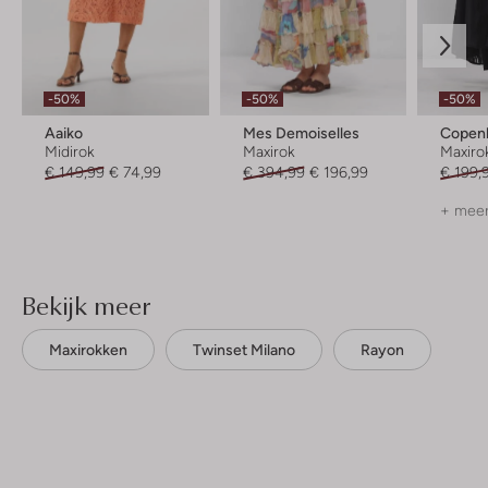
-50%
-50%
-50%
Aaiko
Mes Demoiselles
Copen
Midirok
Maxirok
Maxiro
€ 149,99
€ 74,99
€ 394,99
€ 196,99
€ 199,
+ meer
Bekijk meer
Maxirokken
Twinset Milano
Rayon