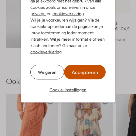
ga je akkoord met het gebruik van alle
cookies zoals omschreven in onze
-30%
privacy-
en
cookieverklaring
.
Notre-V
Wil je je voorkeuren wijzigen? Via de
Slingbacks
cookieknop onderaan de pagina kun je
€ 149,99
€ 104,99
jouw toestemming ieder moment
intrekken. Wil je meer informatie of een
+ meer kleuren
Ontdek de look
klacht indienen? Ga naar onze
cookieverklaring
.
Accepteren
Weigeren
Ook iets voor jou?
Cookie-instellingen