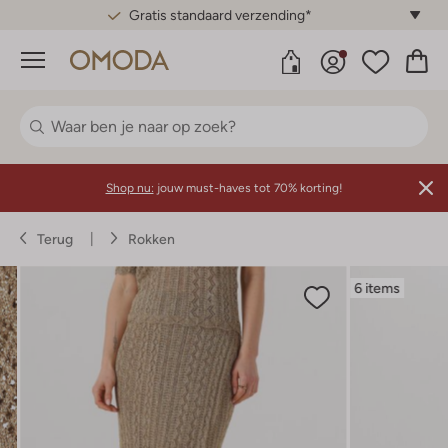
Gratis standaard verzending*
Menu
Shop nu:
jouw must-haves tot 70% korting!
Terug
Rokken
6 items