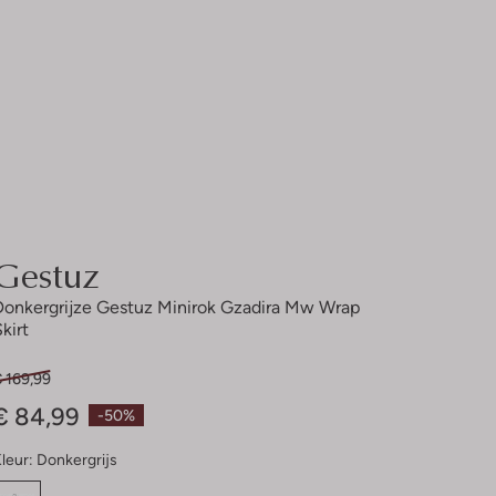
Gestuz
Donkergrijze Gestuz Minirok Gzadira Mw Wrap
kirt
 169,99
€ 84,99
-50%
leur:
Donkergrijs