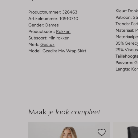
Kleur:
Donke
Productnummer:
326463
Patroon:
St
Artikelnummer:
10910710
Trends:
Par
Gender:
Dames
Materiaal:
P
Productsoort:
Rokken
Materiaalp
Subsoort:
Minirokken
35% Gerecyc
Merk:
Gestuz
29% Viscos
Model:
Gzadira Mw Wrap Skirt
Taillehoogt
Pasvorm:
G
Lengte:
Kor
Maak je
look compleet