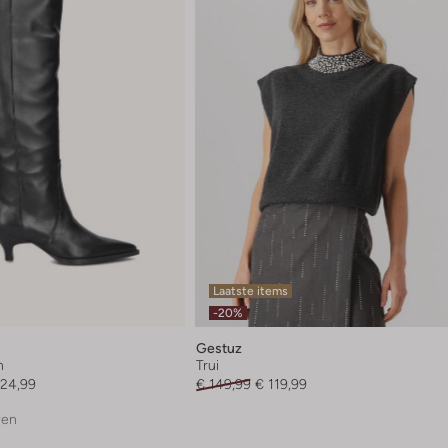
Laatste items
-20%
Gestuz
n
Trui
124,99
€ 149,99
€ 119,99
ren