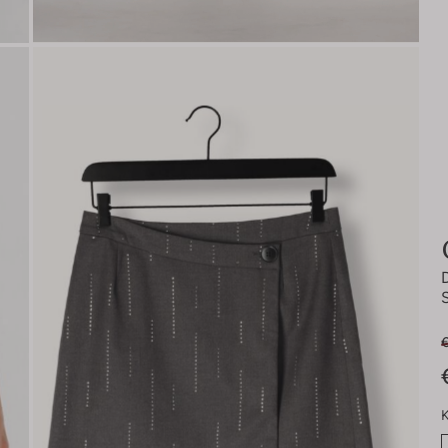
S
€
K