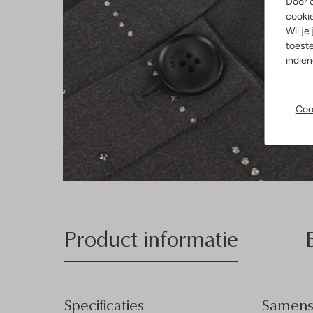
Door o
cooki
Wil je
toeste
indie
Coo
Product informatie
Specificaties
Samenst