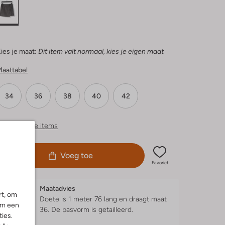
ies je maat:
Dit item valt normaal, kies je eigen maat
Maattabel
34
36
38
40
42
ergelijkbare items
Voeg toe
Favoriet
Maatadvies
rt, om
Doete is 1 meter 76 lang en draagt maat
om een
36.
De pasvorm is
getailleerd
.
ies.