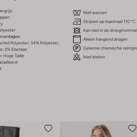
rgrijs
Niet wassen
ippen
Strijken op maximaal 110 °C
ty
olyester
Kan niet in de droogtromme
ercentages:
Alleen hangend drogen
led Polyester; 34% Polyester;
Gewone chemische reinigi
e; 2% Elastaan
e:
Hoge Taille
Niet bleken
etailleerd
t