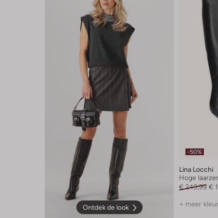
-50%
Lina Locchi
Hoge laarze
€ 249,99
€ 
+ meer kleu
Ontdek de look