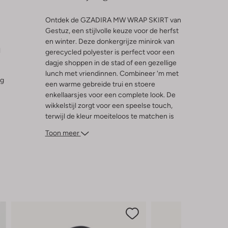
Ontdek de GZADIRA MW WRAP SKIRT van
Gestuz, een stijlvolle keuze voor de herfst
en winter. Deze donkergrijze minirok van
l
gerecycled polyester is perfect voor een
dagje shoppen in de stad of een gezellige
lunch met vriendinnen. Combineer 'm met
ng
een warme gebreide trui en stoere
enkellaarsjes voor een complete look. De
wikkelstijl zorgt voor een speelse touch,
terwijl de kleur moeiteloos te matchen is
met je favoriete herfsttinten. Laat je
Toon meer
inspireren door de veelzijdigheid van deze
rok en geniet van de seizoenen in stijl.