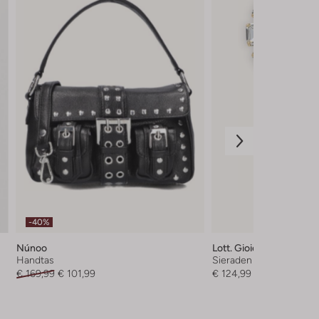
-40%
Núnoo
Lott. Gioielli
Handtas
Sieraden
€ 169,99
€ 101,99
€ 124,99