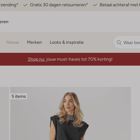
erzending*
Gratis 30 dagen retourneren*
Betaal achteraf met 
eren
Nieuw
Merken
Looks & inspiratie
Shop nu:
jouw must-haves tot 70% korting!
5 items