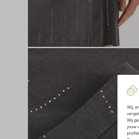
Wij, e
vergel
Wij ge
jouw v
profie