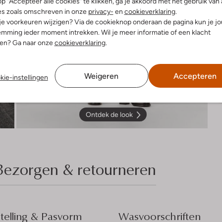
p "Accepteer alle cookies" te klikken, ga je akkoord met het gebruik van 
es zoals omschreven in onze
privacy-
en
cookieverklaring
.
 je voorkeuren wijzigen? Via de cookieknop onderaan de pagina kun je j
mming ieder moment intrekken. Wil je meer informatie of een klacht
nen? Ga naar onze
cookieverklaring
.
Weigeren
Accepteren
kie-instellingen
Ontdek de look
Bezorgen & retourneren
elling & Pasvorm
Wasvoorschriften