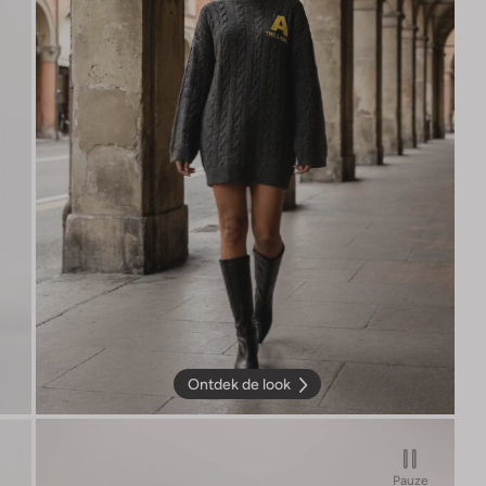
Ontdek de look
Pauze