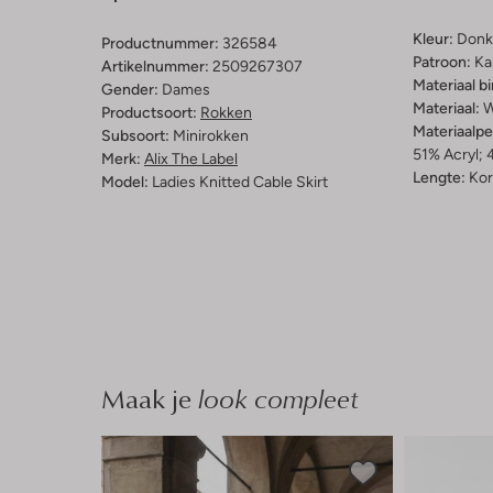
Kleur:
Donke
Productnummer:
326584
Patroon:
Ka
Artikelnummer:
2509267307
Materiaal b
Gender:
Dames
Materiaal:
W
Productsoort:
Rokken
Materiaalp
Subsoort:
Minirokken
51% Acryl; 
Merk:
Alix The Label
Lengte:
Kor
Model:
Ladies Knitted Cable Skirt
Maak je
look compleet