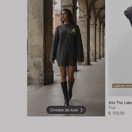
Laatste it
Alix The Lab
Trui
Ontdek de look
€ 159,99