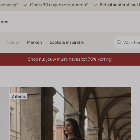
erzending*
Gratis 30 dagen retourneren*
Betaal achteraf met 
eren
Nieuw
Merken
Looks & inspiratie
Shop nu:
jouw must-haves tot 70% korting!
2 items