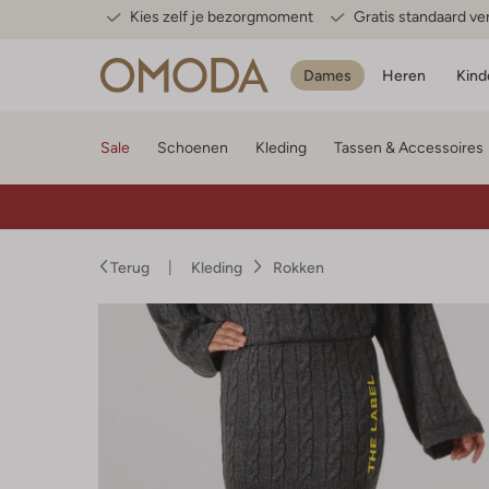
Kies zelf je bezorgmoment
Gratis standaard v
Dames
Heren
Kind
Sale
Schoenen
Kleding
Tassen & Accessoires
Terug
Kleding
Rokken