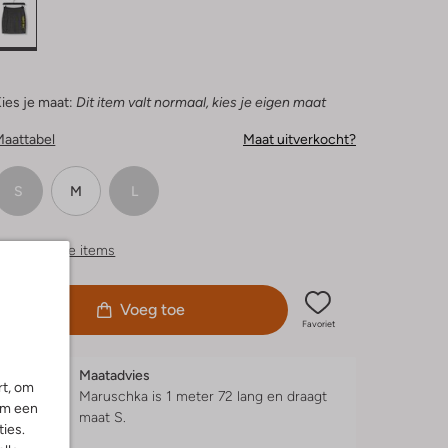
ies je maat:
Dit item valt normaal, kies je eigen maat
Maattabel
Maat uitverkocht?
S
M
L
ergelijkbare items
Voeg toe
Favoriet
Maatadvies
rt, om
Maruschka is 1 meter 72 lang en draagt
om een
maat S.
ies.