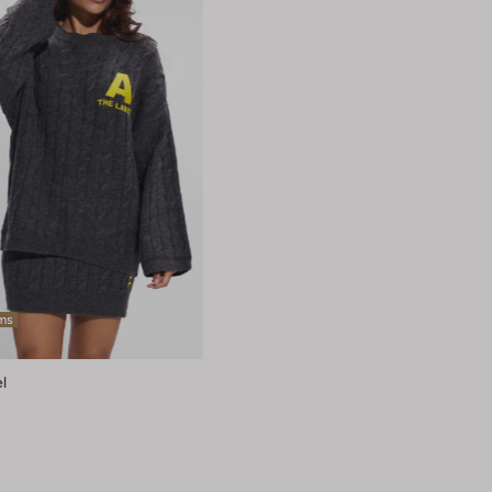
ems
el