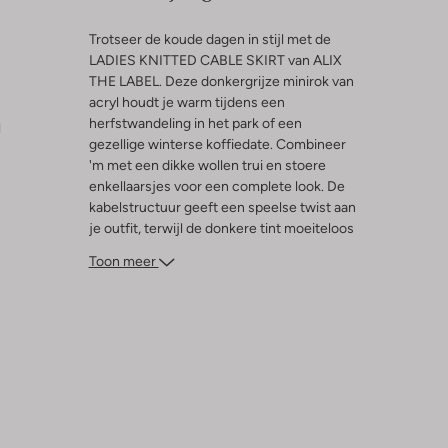
Trotseer de koude dagen in stijl met de
LADIES KNITTED CABLE SKIRT van ALIX
THE LABEL. Deze donkergrijze minirok van
acryl houdt je warm tijdens een
herfstwandeling in het park of een
l
gezellige winterse koffiedate. Combineer
'm met een dikke wollen trui en stoere
enkellaarsjes voor een complete look. De
kabelstructuur geeft een speelse twist aan
je outfit, terwijl de donkere tint moeiteloos
te matchen is met je favoriete herfst- en
Toon meer
wintergarderobe. Perfect voor dames die
comfort en stijl willen combineren tijdens
de koudere maanden.