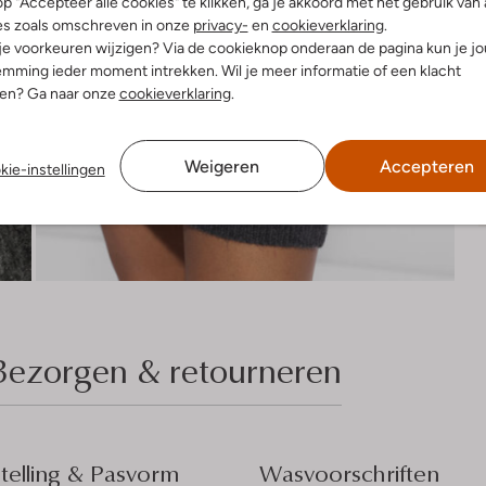
p "Accepteer alle cookies" te klikken, ga je akkoord met het gebruik van 
es zoals omschreven in onze
privacy-
en
cookieverklaring
.
 je voorkeuren wijzigen? Via de cookieknop onderaan de pagina kun je j
mming ieder moment intrekken. Wil je meer informatie of een klacht
nen? Ga naar onze
cookieverklaring
.
Weigeren
Accepteren
kie-instellingen
Bezorgen & retourneren
elling & Pasvorm
Wasvoorschriften