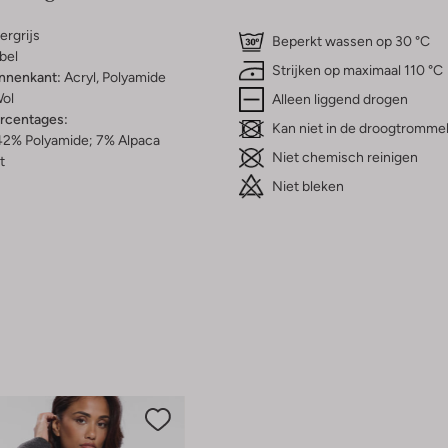
rgrijs
Beperkt wassen op 30 °C
bel
Strijken op maximaal 110 °C
innenkant:
Acryl, Polyamide
ol
Alleen liggend drogen
ercentages:
Kan niet in de droogtromme
42% Polyamide; 7% Alpaca
Niet chemisch reinigen
t
Niet bleken