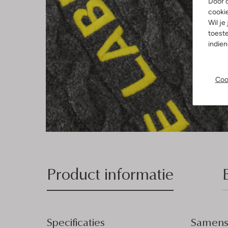
Door o
cooki
Wil je
toeste
indie
Coo
Product informatie
Specificaties
Samenst