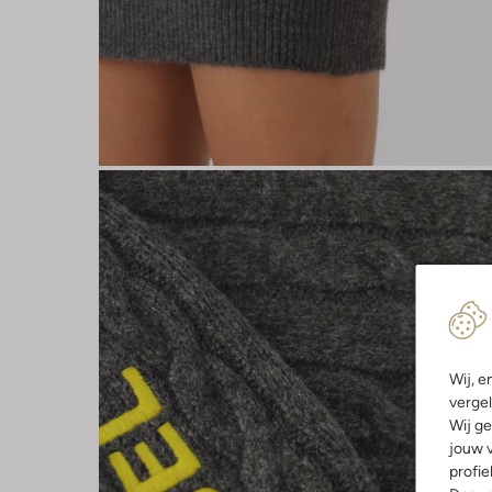
Wij, e
vergel
Wij ge
jouw v
profie